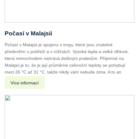
Počasí v Malajsii
Počasí v Malajsii je spojeno s tropy, které jsou znatelné
především u pobřeží a v nížinách. Vysoká tepla a velká vlhkost,
která mimochodem nahrává deštným pralesům. Příjemné na
Malajsii je to, že je její průměrné celoroční teploty se pohybují
mezi 26 °C až 31 °C, takže nikdy vám nebude zima. A to an
Více informací