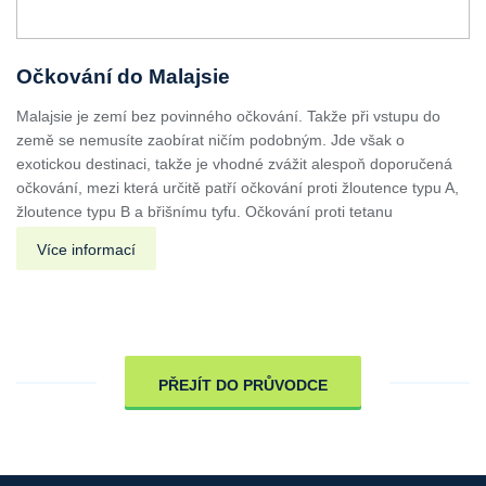
Očkování do Malajsie
Malajsie je zemí bez povinného očkování. Takže při vstupu do
země se nemusíte zaobírat ničím podobným. Jde však o
exotickou destinaci, takže je vhodné zvážit alespoň doporučená
očkování, mezi která určitě patří očkování proti žloutence typu A,
žloutence typu B a břišnímu tyfu. Očkování proti tetanu
Více informací
PŘEJÍT DO PRŮVODCE