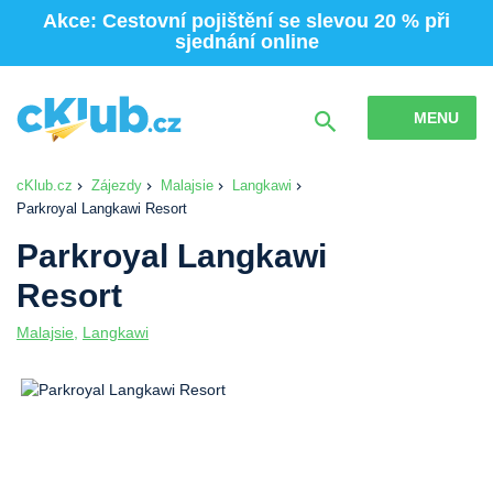
Akce: Cestovní pojištění se slevou 20 % při
sjednání online
MENU
cKlub.cz
Zájezdy
Malajsie
Langkawi
Parkroyal Langkawi Resort
Parkroyal Langkawi
Resort
Malajsie
,
Langkawi