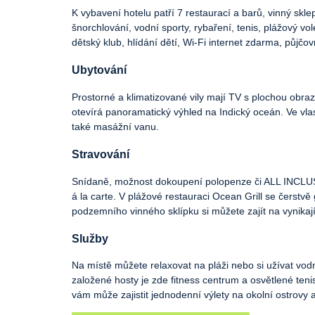
K vybavení hotelu patří 7 restaurací a barů, vinný skl
šnorchlování, vodní sporty, rybaření, tenis, plážový vol
dětský klub, hlídání dětí, Wi-Fi internet zdarma, půjč
Ubytování
Prostorné a klimatizované vily mají TV s plochou obra
otevírá panoramatický výhled na Indický oceán. Ve vla
také masážní vanu.
Stravování
Snídaně, možnost dokoupení polopenze či ALL INCLUS
á la carte. V plážové restauraci Ocean Grill se čerst
podzemního vinného sklípku si můžete zajít na vynikajíc
Služby
Na místě můžete relaxovat na pláži nebo si užívat vodní
založené hosty je zde fitness centrum a osvětlené teni
vám může zajistit jednodenní výlety na okolní ostrovy 