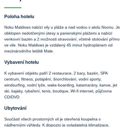
Poloha hotelu
Noku Maldives nabízí vily u pláže a nad vodou v atolu Noonu. Je
obklopen nedotčenými útesy a panenskými plážemi a nabízí
venkovní bazén a 2 možnosti stravování, včetně stolování přímo
ve vile. Noku Maldives je vzdálený 45 minut hydroplánem od
mezinárodního letiště Male.
Vybavení hotelu
K vybavení objektu patří 2 restaurace, 2 bary, bazén, SPA
centrum, fitness, potápění, šnorchlování, vodní sporty,
windsurfing, vodní lyže, wake-boarding, katamarány, kanoe, jet
ski, kajaky, rybaření, tenis, boutique, Wi-fi internet, půjčovna
CD/DVD.
Ubytování
Součástí všech prostorných vil je otevřená koupelna s
nádhernými výhledy. K dispozici je ovladatelná klimatizace,