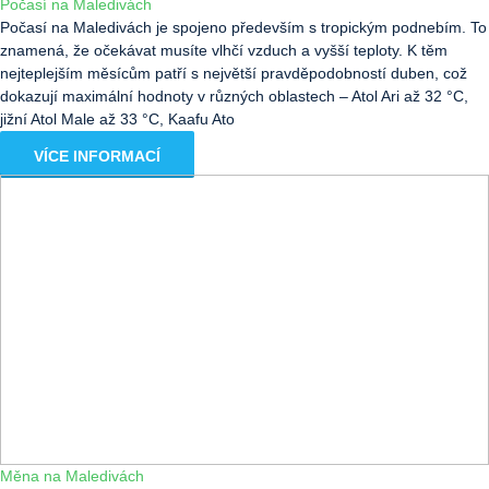
Počasí na Maledivách
Počasí na Maledivách je spojeno především s tropickým podnebím. To
znamená, že očekávat musíte vlhčí vzduch a vyšší teploty. K těm
nejteplejším měsícům patří s největší pravděpodobností duben, což
dokazují maximální hodnoty v různých oblastech – Atol Ari až 32 °C,
jižní Atol Male až 33 °C, Kaafu Ato
VÍCE INFORMACÍ
Měna na Maledivách