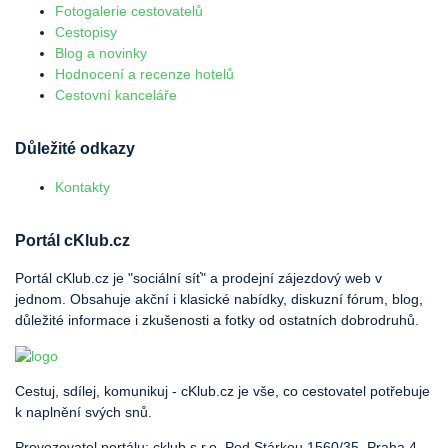
Fotogalerie cestovatelů
Cestopisy
Blog a novinky
Hodnocení a recenze hotelů
Cestovní kanceláře
Důležité odkazy
Kontakty
Portál cKlub.cz
Portál cKlub.cz je "sociální síť" a prodejní zájezdový web v
jednom. Obsahuje akční i klasické nabídky, diskuzní fórum, blog,
důležité informace i zkušenosti a fotky od ostatních dobrodruhů.
Cestuj, sdílej, komunikuj - cKlub.cz je vše, co cestovatel potřebuje
k naplnění svých snů.
Provozovatel portálu: cklub s.r.o, Pod Stárkou 1560/35, Praha 4