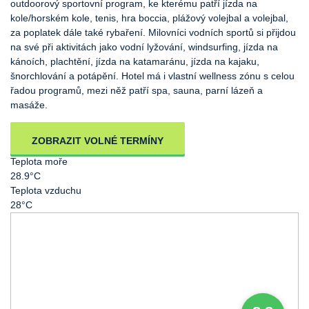
outdoorový sportovní program, ke kterému patří jízda na
kole/horském kole, tenis, hra boccia, plážový volejbal a volejbal,
za poplatek dále také rybaření. Milovníci vodních sportů si přijdou
na své při aktivitách jako vodní lyžování, windsurfing, jízda na
kánoích, plachtění, jízda na katamaránu, jízda na kajaku,
šnorchlování a potápění. Hotel má i vlastní wellness zónu s celou
řadou programů, mezi něž patří spa, sauna, parní lázeň a
masáže.
ZOBRAZIT VOLNÉ TERMÍNY
Teplota moře
28.9°C
Teplota vzduchu
28°C