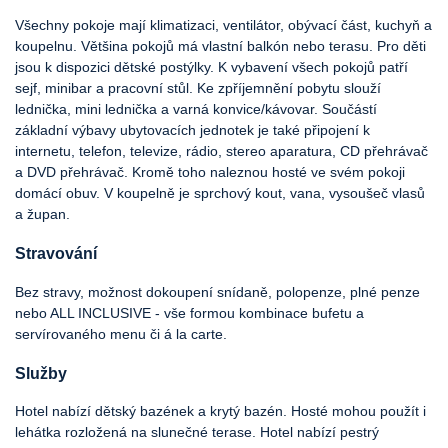
Všechny pokoje mají klimatizaci, ventilátor, obývací část, kuchyň a
koupelnu. Většina pokojů má vlastní balkón nebo terasu. Pro děti
jsou k dispozici dětské postýlky. K vybavení všech pokojů patří
sejf, minibar a pracovní stůl. Ke zpříjemnění pobytu slouží
lednička, mini lednička a varná konvice/kávovar. Součástí
základní výbavy ubytovacích jednotek je také připojení k
internetu, telefon, televize, rádio, stereo aparatura, CD přehrávač
a DVD přehrávač. Kromě toho naleznou hosté ve svém pokoji
domácí obuv. V koupelně je sprchový kout, vana, vysoušeč vlasů
a župan.
Stravování
Bez stravy, možnost dokoupení snídaně, polopenze, plné penze
nebo ALL INCLUSIVE - vše formou kombinace bufetu a
servírovaného menu či á la carte.
Služby
Hotel nabízí dětský bazének a krytý bazén. Hosté mohou použít i
lehátka rozložená na slunečné terase. Hotel nabízí pestrý