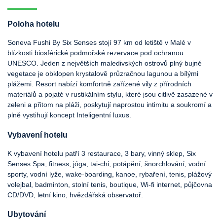
Poloha hotelu
Soneva Fushi By Six Senses stojí 97 km od letiště v Malé v
blízkosti biosférické podmořské rezervace pod ochranou
UNESCO. Jeden z největších maledivských ostrovů plný bujné
vegetace je obklopen krystalově průzračnou lagunou a bílými
plážemi. Resort nabízí komfortně zařízené vily z přírodních
materiálů a pojaté v rustikálním stylu, které jsou citlivě zasazené v
zeleni a přitom na pláži, poskytují naprostou intimitu a soukromí a
plně vystihují koncept Inteligentní luxus.
Vybavení hotelu
K vybavení hotelu patří 3 restaurace, 3 bary, vinný sklep, Six
Senses Spa, fitness, jóga, tai-chi, potápění, šnorchlování, vodní
sporty, vodní lyže, wake-boarding, kanoe, rybaření, tenis, plážový
volejbal, badminton, stolní tenis, boutique, Wi-fi internet, půjčovna
CD/DVD, letní kino, hvězdářská observatoř.
Ubytování