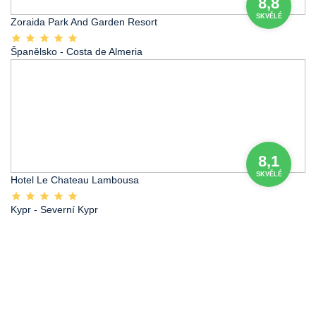
8,8
SKVĚLÉ
Zoraida Park And Garden Resort
Španělsko
- Costa de Almeria
8,1
SKVĚLÉ
Hotel Le Chateau Lambousa
Kypr
- Severní Kypr