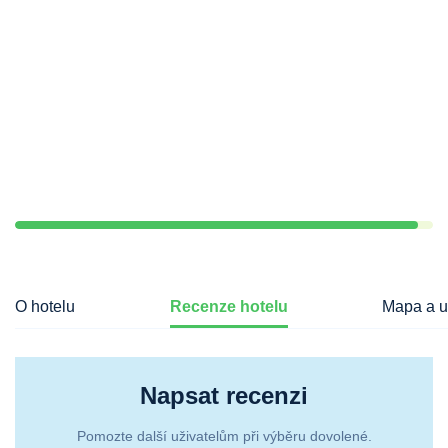
O hotelu
Recenze hotelu
Mapa a u
Napsat recenzi
Pomozte další uživatelům při výběru dovolené.