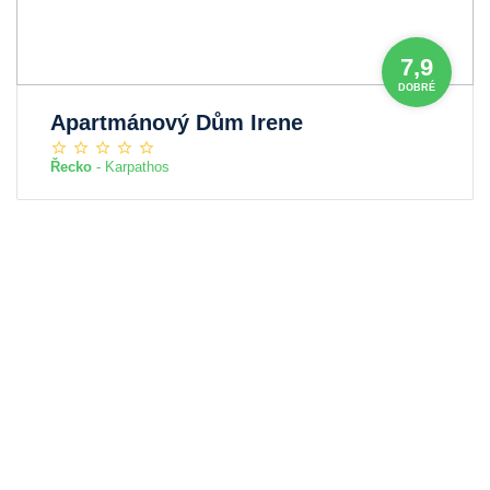
7,9
DOBRÉ
Apartmánový Dům Irene
Řecko
- Karpathos