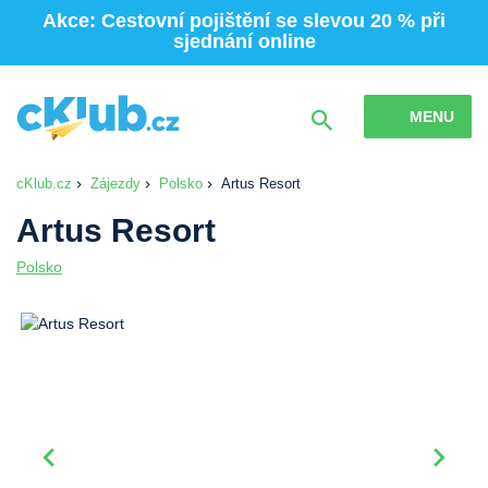
Akce: Cestovní pojištění se slevou 20 % při
sjednání online
MENU
cKlub.cz
Zájezdy
Polsko
Artus Resort
Artus Resort
Polsko