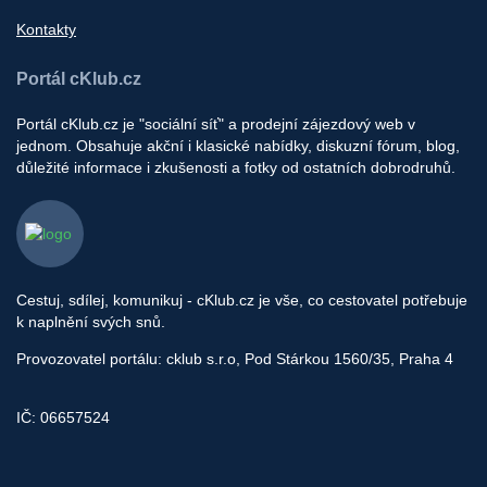
Kontakty
Portál cKlub.cz
Portál cKlub.cz je "sociální síť" a prodejní zájezdový web v
jednom. Obsahuje akční i klasické nabídky, diskuzní fórum, blog,
důležité informace i zkušenosti a fotky od ostatních dobrodruhů.
Cestuj, sdílej, komunikuj - cKlub.cz je vše, co cestovatel potřebuje
k naplnění svých snů.
Provozovatel portálu: cklub s.r.o, Pod Stárkou 1560/35, Praha 4
IČ: 06657524