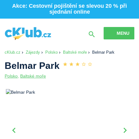
Akce: Cestovní pojištění se slevou 20 % při
sjednání online
MENU
cKlub.cz
Zájezdy
Polsko
Baltské moře
Belmar Park
Belmar Park
Polsko
,
Baltské moře