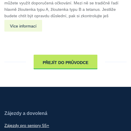
můžete využít doporučená očkování. Mezi ně se tradičně řadí
hlavně žloutenka typu A, žloutenka typu B a tetanus. Jestliže
budete chtít být opravdu důslední, pak si zkontrolujte ješ
Více informací
PŘEJÍT DO PRŮVODCE
Zájezdy a dovolená
Zájezdy pro seniory 55+