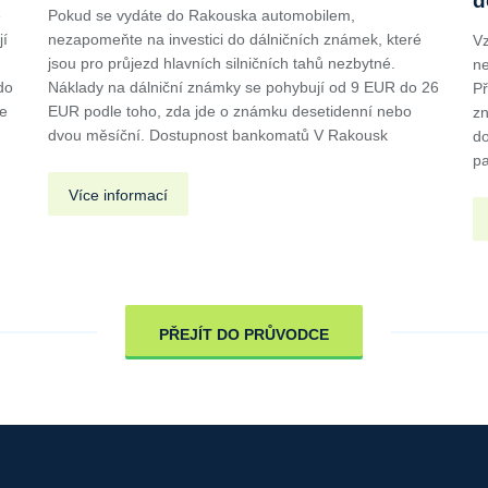
d
é
Pokud se vydáte do Rakouska automobilem,
jí
nezapomeňte na investici do dálničních známek, které
Vz
jsou pro průjezd hlavních silničních tahů nezbytné.
ne
do
Náklady na dálniční známky se pohybují od 9 EUR do 26
Př
te
EUR podle toho, zda jde o známku desetidenní nebo
zn
dvou měsíční. Dostupnost bankomatů V Rakousk
do
pa
Více informací
PŘEJÍT DO PRŮVODCE