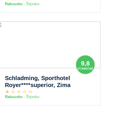
Rakousko
- Štýrsko
9,8
VÝJIMEČNÉ
Schladming, Sporthotel
Royer****superior, Zima
Rakousko
- Štýrsko