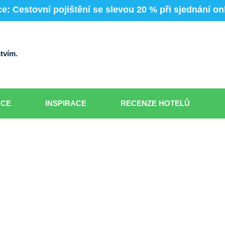
e: Cestovní pojištění se slevou 20 % při sjednání on
tvím.
DCE
INSPIRACE
RECENZE HOTELŮ