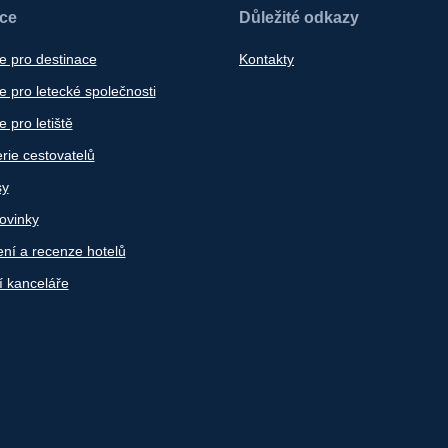
ace
Důležité odkazy
e pro destinace
Kontakty
 pro letecké společnosti
 pro letiště
rie cestovatelů
sy
ovinky
ní a recenze hotelů
í kanceláře