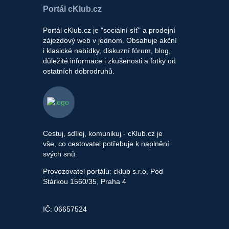
Portál cKlub.cz
Portál cKlub.cz je "sociální síť" a prodejní
zájezdový web v jednom. Obsahuje akční
i klasické nabídky, diskuzní fórum, blog,
důležité informace i zkušenosti a fotky od
ostatních dobrodruhů.
Cestuj, sdílej, komunikuj - cKlub.cz je
vše, co cestovatel potřebuje k naplnění
svých snů.
Provozovatel portálu: cklub s.r.o, Pod
Stárkou 1560/35, Praha 4
IČ: 06657524