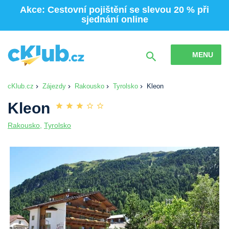
Akce: Cestovní pojištění se slevou 20 % při
sjednání online
MENU
cKlub.cz
Zájezdy
Rakousko
Tyrolsko
Kleon
Kleon
Rakousko
,
Tyrolsko