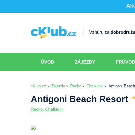
Akc
Vzhůru za
dobrodružs
ÚVOD
ZÁJEZDY
PRŮVO
cKlub.cz
Zájezdy
Řecko
Chalkidiki
Antigoni Beach
Antigoni Beach Resort
Řecko
,
Chalkidiki