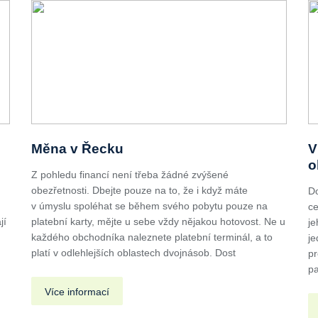
Měna v Řecku
V
o
Z pohledu financí není třeba žádné zvýšené
obezřetnosti. Dbejte pouze na to, že i když máte
Do
v úmyslu spoléhat se během svého pobytu pouze na
ce
jí
platební karty, mějte u sebe vždy nějakou hotovost. Ne u
je
každého obchodníka naleznete platební terminál, a to
je
platí v odlehlejších oblastech dvojnásob. Dost
pr
pa
Více informací