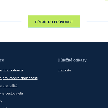
PŘEJÍT DO PRŮVODCE
ace
Důležité odkazy
e pro destinace
Kontakty
 pro letecké společnosti
 pro letiště
rie cestovatelů
sy