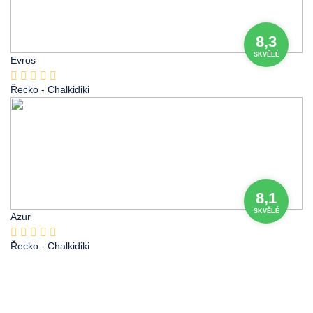
8,3
SKVĚLÉ
Evros
Řecko
- Chalkidiki
8,1
SKVĚLÉ
Azur
Řecko
- Chalkidiki