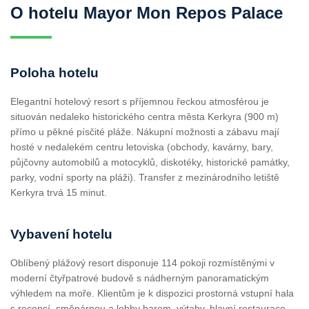
O hotelu Mayor Mon Repos Palace
Poloha hotelu
Elegantní hotelový resort s příjemnou řeckou atmosférou je
situován nedaleko historického centra města Kerkyra (900 m)
přímo u pěkné písčité pláže. Nákupní možnosti a zábavu mají
hosté v nedalekém centru letoviska (obchody, kavárny, bary,
půjčovny automobilů a motocyklů, diskotéky, historické památky,
parky, vodní sporty na pláži). Transfer z mezinárodního letiště
Kerkyra trvá 15 minut.
Vybavení hotelu
Oblíbený plážový resort disponuje 114 pokoji rozmístěnými v
moderní čtyřpatrové budově s nádherným panoramatickým
výhledem na moře. Klientům je k dispozici prostorná vstupní hala
s recepcí, směnárnou a lobby barem, výtahy, hlavní restaurace,