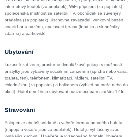
internetový koutek (za poplatek), WiFi připojení (za poplatek),
společenská místnost se satelitní TV, obchůdek se suvenýry,
prádelna (za poplatek), úschovna zavazadel, venkovní bazén,
snack bar u bazénu, opalovací terasa (lehátka a slunečníky
zdarma) a parkoviště.
Ubytování
Luxusně zařízené, prostorné dvoulůžkové pokoje s možností
přistýlky jsou vybaveny sociálním zařízením (sprcha nebo vana,
toaleta, fén), telefonem, klimatizací, rádiem, satelitní TV,
chladničkou (za poplatek) a balkonem (výhled na moře nebo do
okolí). Hotel umožňuje ubytování pouze osobám starším 12 let.
Stravování
Polopenze obnáší snídaně a večeře formou bohatého bufetu
(nápoje u večeře jsou za poplatek). Hotel je vyhlášený svou
vynikající kuchyní. U večeře je vyžadováno formální oblečení