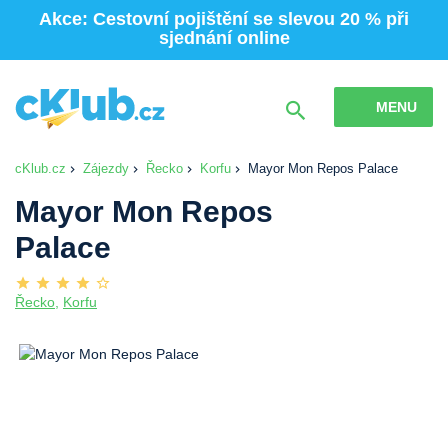
Akce: Cestovní pojištění se slevou 20 % při
sjednání online
MENU
cKlub.cz
Zájezdy
Řecko
Korfu
Mayor Mon Repos Palace
Mayor Mon Repos
Palace
Řecko
,
Korfu