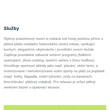
Služby
Stylový prázdninový resort si získává své hosty polohou přímo u
pěkné pláže nedaleko historického centra města, vynikající
kuchyní, elegantním ubytováním i prvotřídní úrovní služeb.
Zajišťuje pravidelné zábavné večerní programy (folklórní
vystoupení, show cooking, taneční večery s živou hudbou).
Umožňuje sportovní aktivity jako např. plavání, stolní tenis, a
motorizované i nemotorizované vodní sporty na pláži za poplatek
(např. loďky, šlapadla, vodní lyžování, jízdy na banánech,
šnorchlování, plážový volejbal). Pro relaxaci je určen pěkný
venkovní bazén s opalovací terasou.