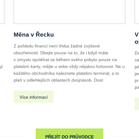
Měna v Řecku
V
o
Z pohledu financí není třeba žádné zvýšené
obezřetnosti. Dbejte pouze na to, že i když máte
Do
v úmyslu spoléhat se během svého pobytu pouze na
ce
jí
platební karty, mějte u sebe vždy nějakou hotovost. Ne u
je
každého obchodníka naleznete platební terminál, a to
je
platí v odlehlejších oblastech dvojnásob. Dost
pr
pa
Více informací
PŘEJÍT DO PRŮVODCE