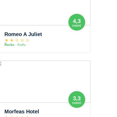
4,3
DOBRÉ
Romeo A Juliet
Řecko
- Korfu
3,3
DOBRÉ
Morfeas Hotel