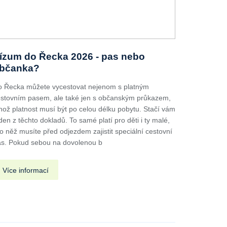
ízum do Řecka 2026 - pas nebo
bčanka?
 Řecka můžete vycestovat nejenom s platným
stovním pasem, ale také jen s občanským průkazem,
hož platnost musí být po celou délku pobytu. Stačí vám
den z těchto dokladů. To samé platí pro děti i ty malé,
o něž musíte před odjezdem zajistit speciální cestovní
s. Pokud sebou na dovolenou b
Více informací