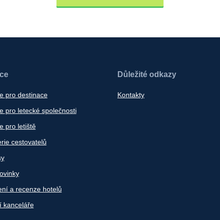
ace
Důležité odkazy
e pro destinace
Kontakty
 pro letecké společnosti
 pro letiště
rie cestovatelů
sy
ovinky
ní a recenze hotelů
í kanceláře