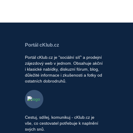
Portál cKlub.cz
Portál cKlub.cz je "sociální síť" a prodejní
zájezdový web v jednom. Obsahuje akční
i klasické nabídky, diskuzní fórum, blog,
důležité informace i zkušenosti a fotky od
ostatních dobrodruhů.
Cestuj, sdílej, komunikuj - cKlub.cz je
vše, co cestovatel potřebuje k naplnění
svých snů.