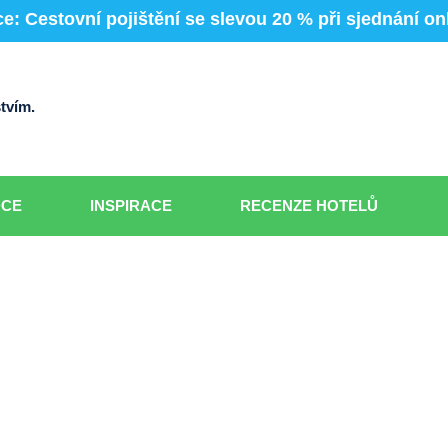
e: Cestovní pojištění se slevou 20 % při sjednání on
tvím.
DCE
INSPIRACE
RECENZE HOTELŮ