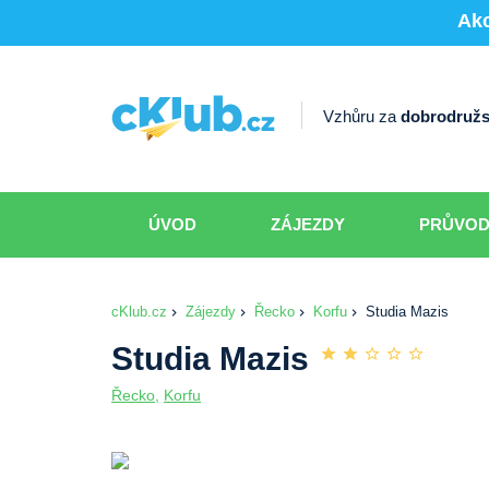
Akc
Vzhůru za
dobrodružs
ÚVOD
ZÁJEZDY
PRŮVO
cKlub.cz
Zájezdy
Řecko
Korfu
Studia Mazis
Studia Mazis
Řecko
,
Korfu