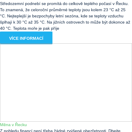
Středozemní podnebí se promítá do celkově teplého počasí v Řecku.
To znamená, že celoroční průměrné teploty jsou kolem 23 °C až 25
°C. Nejteplejší je bezpochyby letní sezóna, kde se teploty vzduchu
šplhají k 30 °C až 35 °C. Na jižních ostrovech to může být dokonce až
40 °C. Teplota moře je pak příje
VÍCE INFORMACÍ
Měna v Řecku
Z pohledu financí není třeba žádné zvýšené obezřetnosti. Dbejte