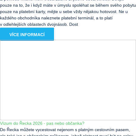
pouze na to, že i když máte v úmyslu spoléhat se během svého pobytu
pouze na platební karty, mějte u sebe vždy nějakou hotovost. Ne u
každého obchodníka naleznete platební terminál, a to platí
v odlehlejších oblastech dvojnásob. Dost
VÍCE INFORMACÍ
Vízum do Řecka 2026 - pas nebo občanka?
Do Řecka můžete vycestovat nejenom s platným cestovním pasem,
ale také jen s občanským průkazem, jehož platnost musí být po celou