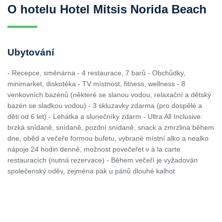
O hotelu Hotel Mitsis Norida Beach
Ubytování
- Recepce, směnárna - 4 restaurace, 7 barů - Obchůdky,
minimarket, diskotéka - TV místnost, fitness, wellness - 8
venkovních bazénů (některé se slanou vodou, relaxační a dětský
bazén se sladkou vodou) - 3 skluzavky zdarma (pro dospělé a
děti od 6 let) - Lehátka a slunečníky zdarm - Ultra All Inclusive:
brzká snídaně, snídaně, pozdní snídaně, snack a zmrzlina během
dne, oběd a večeře formou bufetu, vybrané místní alko a nealko
nápoje 24 hodin denně, možnost povečeřet v à la carte
restauracích (nutná rezervace) - Během večeří je vyžadován
společenský oděv, zejména pak u pánů dlouhé kalhot