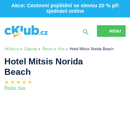
Akce: Cestovní pojištění se slevou 20 % při
sjednání online
MENU
cKlub.cz
Zájezdy
Řecko
Kos
Hotel Mitsis Norida Beach
Hotel Mitsis Norida
Beach
Řecko
,
Kos