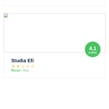
4,1
DOBRÉ
Studia Efi
Řecko
- Kos