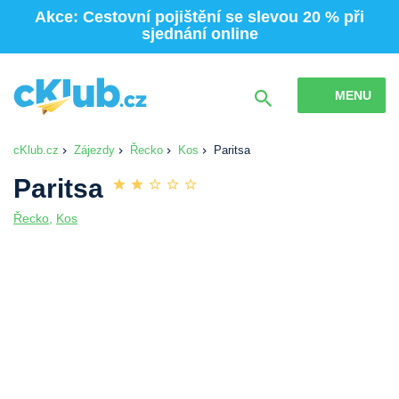
Akce: Cestovní pojištění se slevou 20 % při
sjednání online
MENU
cKlub.cz
Zájezdy
Řecko
Kos
Paritsa
Paritsa
Řecko
,
Kos