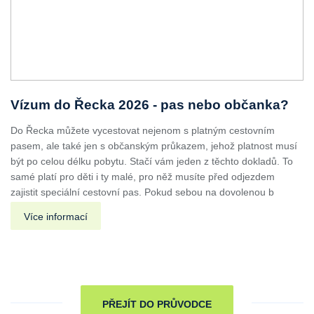
Vízum do Řecka 2026 - pas nebo občanka?
Do Řecka můžete vycestovat nejenom s platným cestovním
pasem, ale také jen s občanským průkazem, jehož platnost musí
být po celou délku pobytu. Stačí vám jeden z těchto dokladů. To
samé platí pro děti i ty malé, pro něž musíte před odjezdem
zajistit speciální cestovní pas. Pokud sebou na dovolenou b
Více informací
PŘEJÍT DO PRŮVODCE