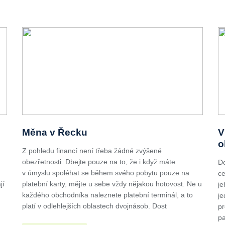
Měna v Řecku
V
o
Z pohledu financí není třeba žádné zvýšené
obezřetnosti. Dbejte pouze na to, že i když máte
Do
v úmyslu spoléhat se během svého pobytu pouze na
ce
jí
platební karty, mějte u sebe vždy nějakou hotovost. Ne u
je
každého obchodníka naleznete platební terminál, a to
je
platí v odlehlejších oblastech dvojnásob. Dost
pr
pa