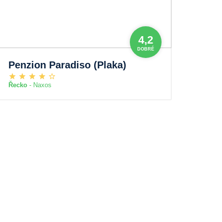
4,2
DOBRÉ
Penzion Paradiso (Plaka)
Řecko
- Naxos