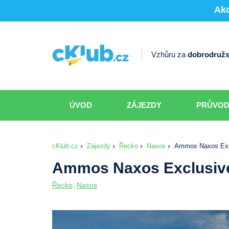
Akc
Vzhůru za
dobrodružs
ÚVOD
ZÁJEZDY
PRŮVO
cKlub.cz
Zájezdy
Řecko
Naxos
Ammos Naxos Exc
Ammos Naxos Exclusive
Řecko
,
Naxos