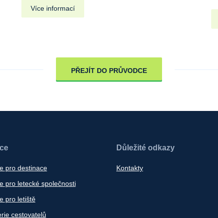
Více informací
PŘEJÍT DO PRŮVODCE
ace
Důležité odkazy
e pro destinace
Kontakty
 pro letecké společnosti
 pro letiště
rie cestovatelů