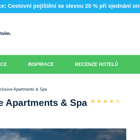
e: Cestovní pojištění se slevou 20 % při sjednání on
tvím.
DCE
INSPIRACE
RECENZE HOTELŮ
lusive Apartments & Spa
 Apartments & Spa