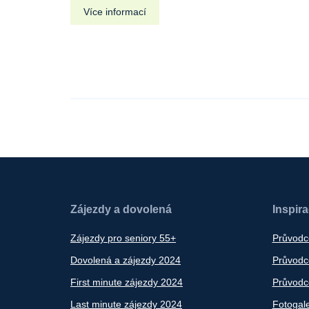
Více informací
Zájezdy a dovolená
Inspir
Zájezdy pro seniory 55+
Průvodc
Dovolená a zájezdy 2024
Průvodce
First minute zájezdy 2024
Průvodce
Last minute zájezdy 2024
Fotogale