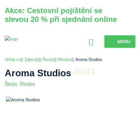
Akce: Cestovní pojištění se
slevou 20 % při sjednání online
MENU
cKlub.cz
Zájezdy
Řecko
Rhodos
Aroma Studios
Aroma Studios
Řecko
,
Rhodos