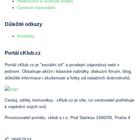
Hodnocení a recenze hotelů
Cestovní kanceláře
Důležité odkazy
Kontakty
Portál cKlub.cz
Portál cKlub.cz je "sociální síť" a prodejní zájezdový web v
jednom. Obsahuje akční i klasické nabídky, diskuzní fórum, blog,
důležité informace i zkušenosti a fotky od ostatních dobrodruhů.
Cestuj, sdílej, komunikuj - cKlub.cz je vše, co cestovatel potřebuje
k naplnění svých snů.
Provozovatel portálu: cklub s.r.o, Pod Stárkou 1560/35, Praha 4
IČ: 06657524