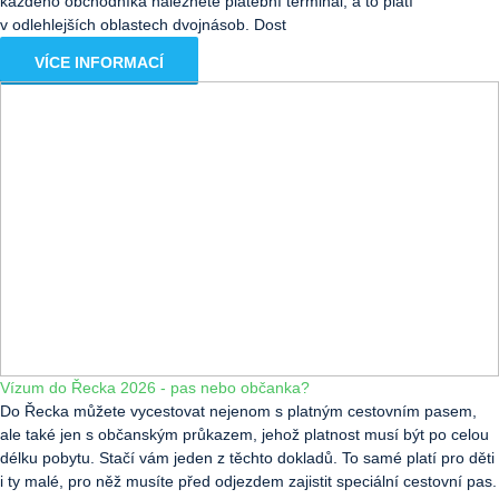
každého obchodníka naleznete platební terminál, a to platí
v odlehlejších oblastech dvojnásob. Dost
VÍCE INFORMACÍ
Vízum do Řecka 2026 - pas nebo občanka?
Do Řecka můžete vycestovat nejenom s platným cestovním pasem,
ale také jen s občanským průkazem, jehož platnost musí být po celou
délku pobytu. Stačí vám jeden z těchto dokladů. To samé platí pro děti
i ty malé, pro něž musíte před odjezdem zajistit speciální cestovní pas.