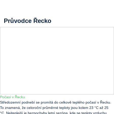
Průvodce Řecko
Počasí v Řecku
Středozemní podnebí se promítá do celkově teplého počasí v Řecku.
To znamená, že celoroční průměrné teploty jsou kolem 23 °C až 25
°C. Nejteplejší je bezpochyby letní sezóna, kde se teploty vzduchu