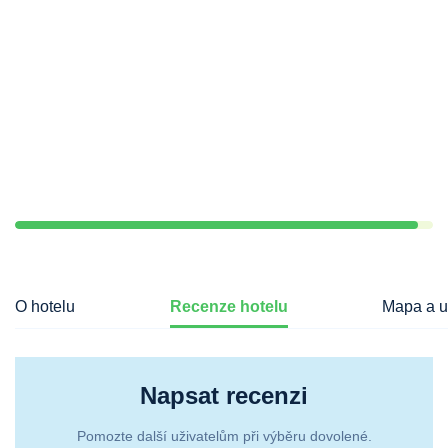
O hotelu
Recenze hotelu
Mapa a u
Napsat recenzi
Pomozte další uživatelům při výběru dovolené.