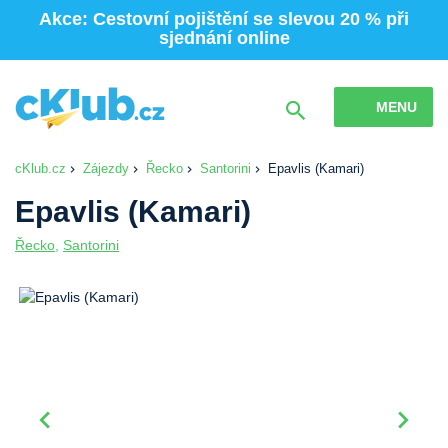
Akce: Cestovní pojištění se slevou 20 % při
sjednání online
MENU
cKlub.cz
Zájezdy
Řecko
Santorini
Epavlis (Kamari)
Epavlis (Kamari)
Řecko
,
Santorini