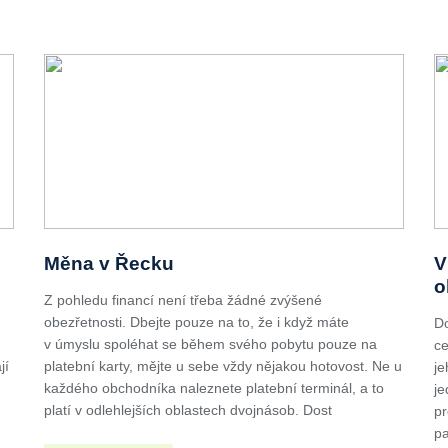
Měna v Řecku
V
o
Z pohledu financí není třeba žádné zvýšené
obezřetnosti. Dbejte pouze na to, že i když máte
Do
v úmyslu spoléhat se během svého pobytu pouze na
ce
jí
platební karty, mějte u sebe vždy nějakou hotovost. Ne u
je
každého obchodníka naleznete platební terminál, a to
je
platí v odlehlejších oblastech dvojnásob. Dost
pr
pa