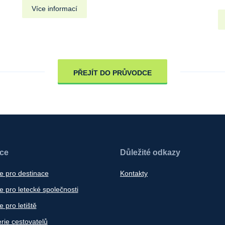
Více informací
PŘEJÍT DO PRŮVODCE
ace
Důležité odkazy
e pro destinace
Kontakty
 pro letecké společnosti
 pro letiště
rie cestovatelů