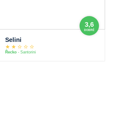
3,6
DOBRÉ
Selini
Řecko
- Santorini