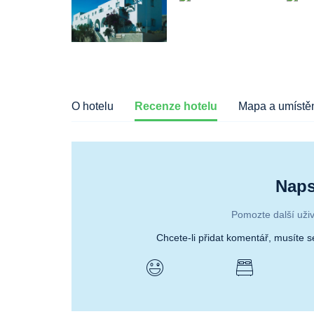
O hotelu
Recenze hotelu
Mapa a umístěn
Naps
Pomozte další uživ
Chcete-li přidat komentář, musíte 