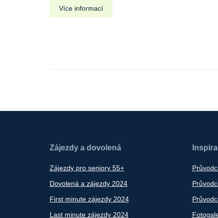
Více informací
Zájezdy a dovolená
Inspir
Zájezdy pro seniory 55+
Průvodc
Dovolená a zájezdy 2024
Průvodce
First minute zájezdy 2024
Průvodce
Last minute zájezdy 2024
Fotogale