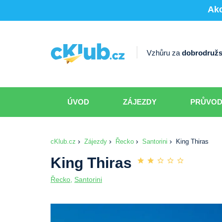
Akc
Vzhůru za
dobrodružs
ÚVOD
ZÁJEZDY
PRŮVO
cKlub.cz
Zájezdy
Řecko
Santorini
King Thiras
King Thiras
Řecko
,
Santorini