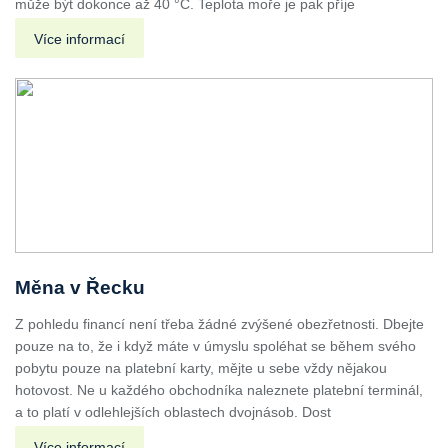
může být dokonce až 40 °C. Teplota moře je pak příje
Více informací
Měna v Řecku
Z pohledu financí není třeba žádné zvýšené obezřetnosti. Dbejte
pouze na to, že i když máte v úmyslu spoléhat se během svého
pobytu pouze na platební karty, mějte u sebe vždy nějakou
hotovost. Ne u každého obchodníka naleznete platební terminál,
a to platí v odlehlejších oblastech dvojnásob. Dost
Více informací