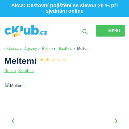
Akce: Cestovní pojištění se slevou 20 % při
sjednání online
MENU
cKlub.cz
Zájezdy
Řecko
Skiathos
Meltemi
Meltemi
Řecko
,
Skiathos