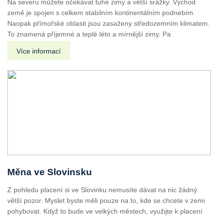
Na severu můžete očekávat tuhé zimy a větší srážky. Východ
země je spojen s celkem stabilním kontinentálním podnebím.
Naopak přímořské oblasti jsou zasaženy středozemním klimatem.
To znamená příjemné a teplé léto a mírnější zimy. Pa
Více informací
Měna ve Slovinsku
Z pohledu placení si ve Slovinku nemusíte dávat na nic žádný
větší pozor. Myslet byste měli pouze na to, kde se chcete v zemi
pohybovat. Když to bude ve velkých městech, využijte k placení