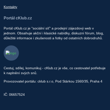
Kontakty
Portál cKlub.cz
Portál cKlub.cz je "sociální síť" a prodejní zájezdový web v
jednom. Obsahuje akční i klasické nabídky, diskuzní fórum, blog,
důležité informace i zkušenosti a fotky od ostatních dobrodruhů.
Cestuj, sdílej, komunikuj - cKlub.cz je vše, co cestovatel potřebuje
k naplnění svých snů.
Provozovatel portálu: cklub s.r.o, Pod Stárkou 1560/35, Praha 4
IČ: 06657524