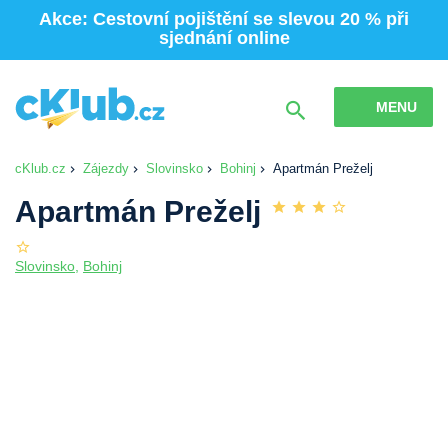
Akce: Cestovní pojištění se slevou 20 % při
sjednání online
MENU
cKlub.cz
Zájezdy
Slovinsko
Bohinj
Apartmán Preželj
Apartmán Preželj
Slovinsko
,
Bohinj