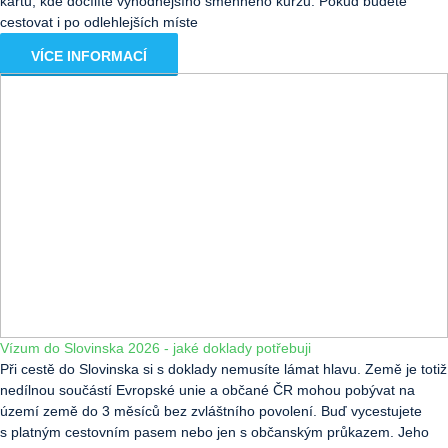
kartu, kde docílíte výhodnějšího směnného kurzu. Pokud budete
cestovat i po odlehlejších míste
VÍCE INFORMACÍ
Vízum do Slovinska 2026 - jaké doklady potřebuji
Při cestě do Slovinska si s doklady nemusíte lámat hlavu. Země je totiž
nedílnou součástí Evropské unie a občané ČR mohou pobývat na
území země do 3 měsíců bez zvláštního povolení. Buď vycestujete
s platným cestovním pasem nebo jen s občanským průkazem. Jeho