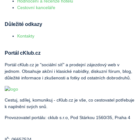
Hodnocení a recenze hotelů
Cestovní kanceláře
Důležité odkazy
Kontakty
Portál cKlub.cz
Portál cKlub.cz je "sociální síť" a prodejní zájezdový web v
jednom. Obsahuje akční i klasické nabídky, diskuzní fórum, blog,
důležité informace i zkušenosti a fotky od ostatních dobrodruhů.
Cestuj, sdílej, komunikuj - cKlub.cz je vše, co cestovatel potřebuje
k naplnění svých snů.
Provozovatel portálu: cklub s.r.o, Pod Stárkou 1560/35, Praha 4
IČ: 06657524