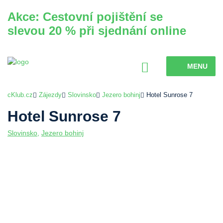
Akce: Cestovní pojištění se
slevou 20 % při sjednání online
MENU
cKlub.cz
Zájezdy
Slovinsko
Jezero bohinj
Hotel Sunrose 7
Hotel Sunrose 7
Slovinsko
,
Jezero bohinj