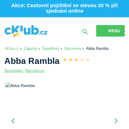
Akce: Cestovní pojištění se slevou 20 % při
sjednání online
MENU
cKlub.cz
Zájezdy
Španělsko
Barcelona
Abba Rambla
Abba Rambla
Španělsko
,
Barcelona