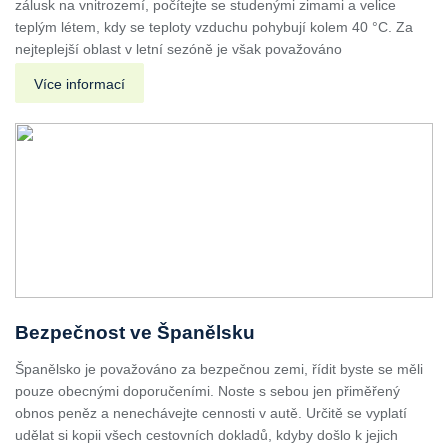
zálusk na vnitrozemí, počítejte se studenými zimami a velice
teplým létem, kdy se teploty vzduchu pohybují kolem 40 °C. Za
nejteplejší oblast v letní sezóně je však považováno
Více informací
Bezpečnost ve Španělsku
Španělsko je považováno za bezpečnou zemi, řídit byste se měli
pouze obecnými doporučeními. Noste s sebou jen přiměřený
obnos peněz a nenechávejte cennosti v autě. Určitě se vyplatí
udělat si kopii všech cestovních dokladů, kdyby došlo k jejich