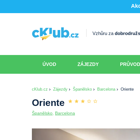
Akc
Vzhůru za
dobrodružs
ÚVOD
ZÁJEZDY
PRŮVO
cKlub.cz
Zájezdy
Španělsko
Barcelona
Oriente
Oriente
Španělsko
,
Barcelona