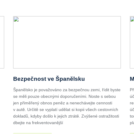
Bezpečnost ve Španělsku
M
Španělsko je považováno za bezpečnou zemi, řídit byste
Př
se měli pouze obecnými doporučeními. Noste s sebou
úč
jen přiměřený obnos peněz a nenechávejte cennosti
re
v autě. Určitě se vyplatí udělat si kopii všech cestovních
úč
dokladů, kdyby došlo k jejich ztrátě. Zvýšené ostražitosti
to
dbejte na frekventovanější
pl