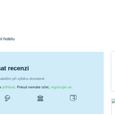
í hotelu
at recenzi
atelům při výběru dovolené.
se
přihlásit
. Pokud nemáte účet,
registrujte se.