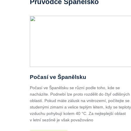
Průvodce Španělsko
Počasí ve Španělsku
Počasí ve Španělsku se různí podle toho, kde se
nacházíte. Podnebí lze proto rozdělit do čtyř odlišných
oblastí. Pokud máte zálusk na vnitrozemí, počítejte se
studenými zimami a velice teplým létem, kdy se teploty
vzduchu pohybují kolem 40 °C. Za nejteplejší oblast
v letní sezóně je však považováno