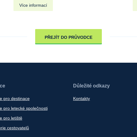
Více informací
PŘEJÍT DO PRŮVODCE
ace
Důležité odkazy
e pro destinace
Kontakty
 pro letecké společnosti
 pro letiště
rie cestovatelů