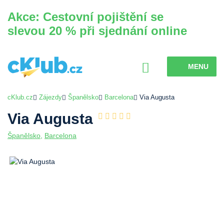
Akce: Cestovní pojištění se
slevou 20 % při sjednání online
MENU
cKlub.cz
Zájezdy
Španělsko
Barcelona
Via Augusta
Via Augusta
Španělsko
,
Barcelona