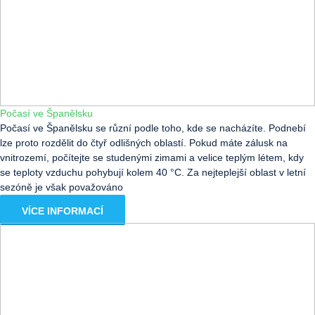
Počasí ve Španělsku
Počasí ve Španělsku se různí podle toho, kde se nacházíte. Podnebí
lze proto rozdělit do čtyř odlišných oblastí. Pokud máte zálusk na
vnitrozemí, počítejte se studenými zimami a velice teplým létem, kdy
se teploty vzduchu pohybují kolem 40 °C. Za nejteplejší oblast v letní
sezóně je však považováno
VÍCE INFORMACÍ