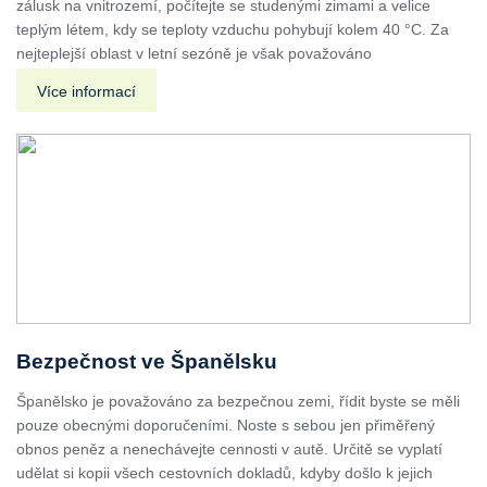
zálusk na vnitrozemí, počítejte se studenými zimami a velice
teplým létem, kdy se teploty vzduchu pohybují kolem 40 °C. Za
nejteplejší oblast v letní sezóně je však považováno
Více informací
Bezpečnost ve Španělsku
Španělsko je považováno za bezpečnou zemi, řídit byste se měli
pouze obecnými doporučeními. Noste s sebou jen přiměřený
obnos peněz a nenechávejte cennosti v autě. Určitě se vyplatí
udělat si kopii všech cestovních dokladů, kdyby došlo k jejich