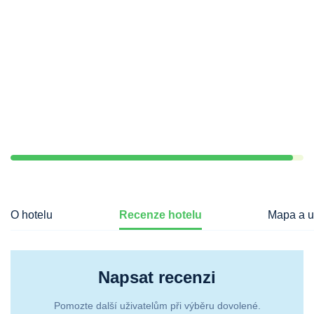
O hotelu
Recenze hotelu
Mapa a u
Napsat recenzi
Pomozte další uživatelům při výběru dovolené.