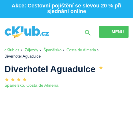
Akce: Cestovní pojištění se slevou 20 % při
sjednání online
MENU
cKlub.cz
Zájezdy
Španělsko
Costa de Almeria
Diverhotel Aguadulce
Diverhotel Aguadulce
Španělsko
,
Costa de Almeria