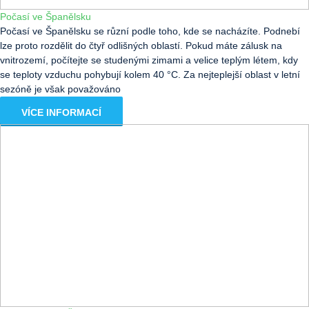
Počasí ve Španělsku
Počasí ve Španělsku se různí podle toho, kde se nacházíte. Podnebí
lze proto rozdělit do čtyř odlišných oblastí. Pokud máte zálusk na
vnitrozemí, počítejte se studenými zimami a velice teplým létem, kdy
se teploty vzduchu pohybují kolem 40 °C. Za nejteplejší oblast v letní
sezóně je však považováno
VÍCE INFORMACÍ