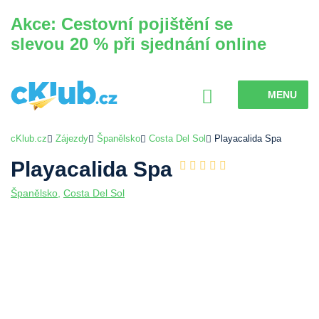
Akce: Cestovní pojištění se
slevou 20 % při sjednání online
MENU
cKlub.cz
Zájezdy
Španělsko
Costa Del Sol
Playacalida Spa
Playacalida Spa
Španělsko
,
Costa Del Sol