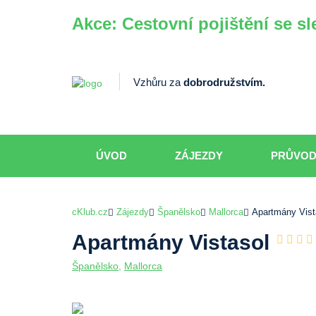
Akce: Cestovní pojištění se sl
Vzhůru za
dobrodružstvím.
ÚVOD
ZÁJEZDY
PRŮVO
cKlub.cz
Zájezdy
Španělsko
Mallorca
Apartmány Vist
Apartmány Vistasol
Španělsko
,
Mallorca