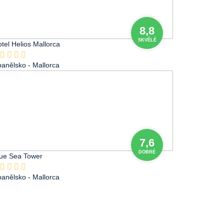
8,8
SKVĚLÉ
tel Helios Mallorca
panělsko
- Mallorca
7,6
DOBRÉ
lue Sea Tower
panělsko
- Mallorca