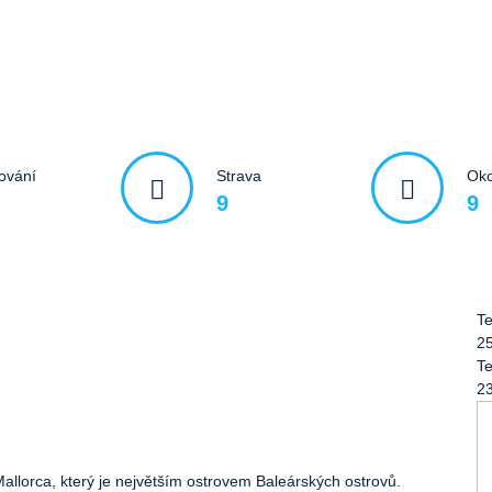
ování
Strava
Oko
9
9
Te
2
Te
2
allorca, který je největším ostrovem Baleárských ostrovů.