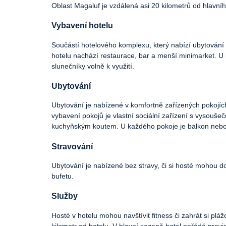
Oblast Magaluf je vzdálená asi 20 kilometrů od hlavníh
Vybavení hotelu
Součástí hotelového komplexu, který nabízí ubytování v
hotelu nachází restaurace, bar a menší minimarket. U 
slunečníky volně k využití.
Ubytování
Ubytování je nabízené v komfortně zařízených pokojích
vybavení pokojů je vlastní sociální zařízení s vysoušeč
kuchyňským koutem. U každého pokoje je balkon nebo
Stravování
Ubytování je nabízené bez stravy, či si hosté mohou 
bufetu.
Služby
Hosté v hotelu mohou navštívit fitness či zahrát si p
kilometr od hotelu. V hlavní sezoně hotel pořádá prav