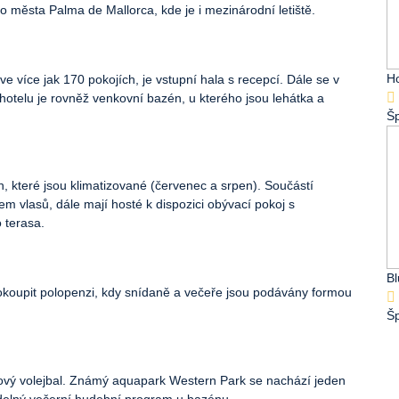
o města Palma de Mallorca, kde je i mezinárodní letiště.
Ho
e více jak 170 pokojích, je vstupní hala s recepcí. Dále se v
hotelu je rovněž venkovní bazén, u kterého jsou lehátka a
Š
, které jsou klimatizované (červenec a srpen). Součástí
em vlasů, dále mají hosté k dispozici obývací pokoj s
 terasa.
B
dokoupit polopenzi, kdy snídaně a večeře jsou podávány formou
Š
lážový volejbal. Známý aquapark Western Park se nachází jeden
idelný večerní hudební program u bazénu.