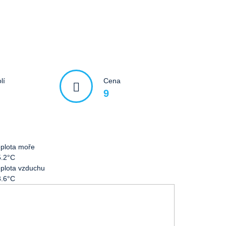
lí
Cena
9
plota moře
5.2°C
plota vzduchu
3.6°C