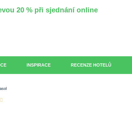
evou 20 % při sjednání online
DCE
INSPIRACE
RECENZE HOTELŮ
asol