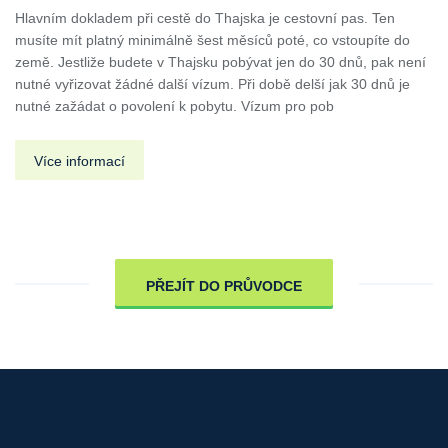
Hlavním dokladem při cestě do Thajska je cestovní pas. Ten
musíte mít platný minimálně šest měsíců poté, co vstoupíte do
země. Jestliže budete v Thajsku pobývat jen do 30 dnů, pak není
nutné vyřizovat žádné další vízum. Při době delší jak 30 dnů je
nutné zažádat o povolení k pobytu. Vízum pro pob
Více informací
PŘEJÍT DO PRŮVODCE