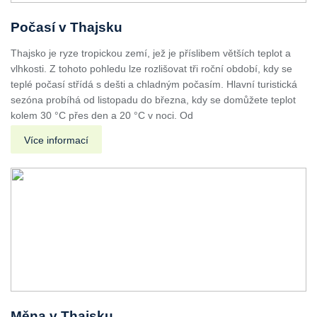
Počasí v Thajsku
Thajsko je ryze tropickou zemí, jež je příslibem větších teplot a
vlhkosti. Z tohoto pohledu lze rozlišovat tři roční období, kdy se
teplé počasí střídá s dešti a chladným počasím. Hlavní turistická
sezóna probíhá od listopadu do března, kdy se domůžete teplot
kolem 30 °C přes den a 20 °C v noci. Od
Více informací
Měna v Thajsku