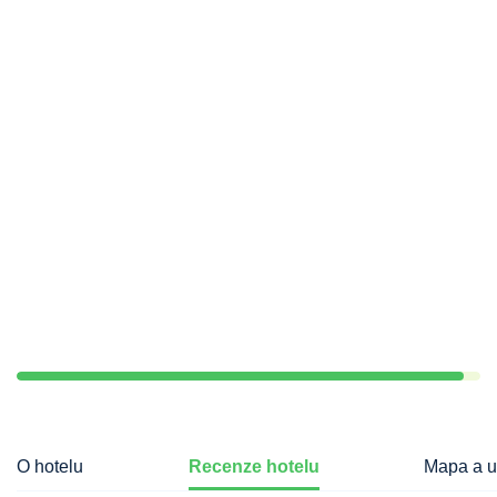
O hotelu
Recenze hotelu
Mapa a u