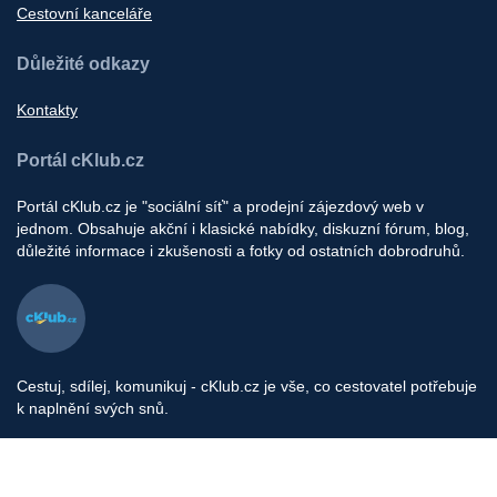
Cestovní kanceláře
Důležité odkazy
Kontakty
Portál cKlub.cz
Portál cKlub.cz je "sociální síť" a prodejní zájezdový web v
jednom. Obsahuje akční i klasické nabídky, diskuzní fórum, blog,
důležité informace i zkušenosti a fotky od ostatních dobrodruhů.
Cestuj, sdílej, komunikuj - cKlub.cz je vše, co cestovatel potřebuje
k naplnění svých snů.
Provozovatel portálu: cklub s.r.o, Pod Stárkou 1560/35, Praha 4