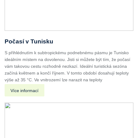
Počasí v Tunisku
S přihlédnutím k subtropickému podnebnému pásmu je Tunisko
ideálním místem na dovolenou. Jisti si můžete být tím, že počasí
vám takovou cestu rozhodně nezkazí. Ideální turistická sezóna
začíná květnem a končí říjnem. V tomto období dosahují teploty
výše až 35 °C. Ve vnitrozemí lze narazit na teploty
Více informací