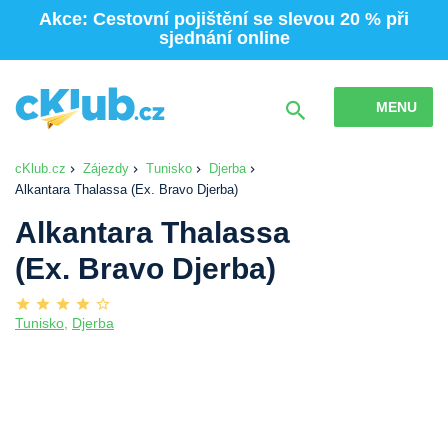
Akce: Cestovní pojištění se slevou 20 % při
sjednání online
MENU
cKlub.cz
Zájezdy
Tunisko
Djerba
Alkantara Thalassa (Ex. Bravo Djerba)
Alkantara Thalassa
(Ex. Bravo Djerba)
Tunisko
,
Djerba