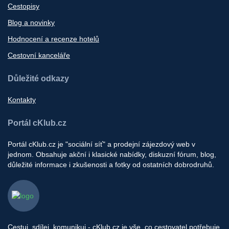
Cestopisy
Blog a novinky
Hodnocení a recenze hotelů
Cestovní kanceláře
Důležité odkazy
Kontakty
Portál cKlub.cz
Portál cKlub.cz je "sociální síť" a prodejní zájezdový web v
jednom. Obsahuje akční i klasické nabídky, diskuzní fórum, blog,
důležité informace i zkušenosti a fotky od ostatních dobrodruhů.
Cestuj, sdílej, komunikuj - cKlub.cz je vše, co cestovatel potřebuje