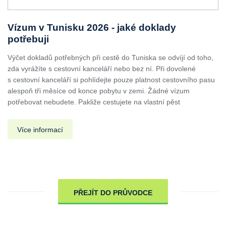
Vízum v Tunisku 2026 - jaké doklady
potřebuji
Výčet dokladů potřebných při cestě do Tuniska se odvíjí od toho,
zda vyrážíte s cestovní kanceláří nebo bez ní. Při dovolené
s cestovní kanceláří si pohlídejte pouze platnost cestovního pasu
alespoň tři měsíce od konce pobytu v zemi. Žádné vízum
potřebovat nebudete. Pakliže cestujete na vlastní pěst
Více informací
PŘEJÍT DO PRŮVODCE