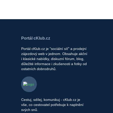
Portál cKlub.cz
Portál cKlub.cz je "sociální síť" a prodejní
zájezdový web v jednom. Obsahuje akční
i klasické nabídky, diskuzní fórum, blog,
důležité informace i zkušenosti a fotky od
ostatních dobrodruhů.
Cestuj, sdílej, komunikuj - cKlub.cz je
vše, co cestovatel potřebuje k naplnění
svých snů.