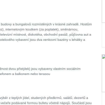
ní budovy a bungalovů rozmístěných v krásné zahradě. Hostům
ovoz), internetovým koutkem (za poplatek), směnárnou,
televizní místnost, diskotéka, obchodní pasáž, půjčovna aut a
 hotelového vybavení jsou dva venkovní bazény s lehátky a
ost dvou přistýlek) jsou vybaveny vlastním sociálním
, telefonem a balkonem nebo terasou
výběr z teplých jídel, studených předkrmů, salátů, dezertů a
večeře podávané formou bufetu včetně nápojů. Součástí jsou