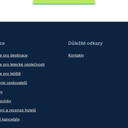
ace
Důležité odkazy
e pro destinace
Kontakty
 pro letecké společnosti
 pro letiště
rie cestovatelů
sy
ovinky
ní a recenze hotelů
í kanceláře