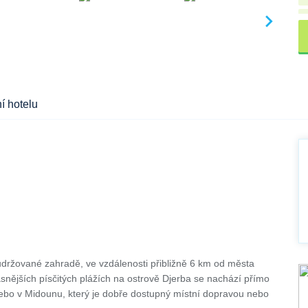
í hotelu
udržované zahradě, ve vzdálenosti přibližně 6 km od města
ějších písčitých plážích na ostrově Djerba se nachází přímo
nebo v Midounu, který je dobře dostupný místní dopravou nebo