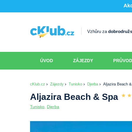
Akc
Vzhůru za
dobrodružs
ÚVOD
ZÁJEZDY
PRŮVO
cKlub.cz
Zájezdy
Tunisko
Djerba
Aljazira Beach 
Aljazira Beach & Spa
Tunisko
,
Djerba