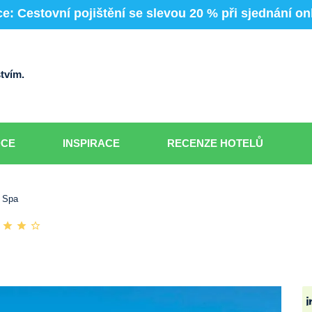
e: Cestovní pojištění se slevou 20 % při sjednání on
tvím.
DCE
INSPIRACE
RECENZE HOTELŮ
& Spa