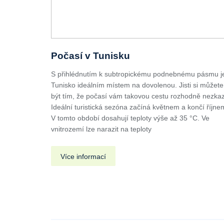
Počasí v Tunisku
S přihlédnutím k subtropickému podnebnému pásmu j
Tunisko ideálním místem na dovolenou. Jisti si můžete
být tím, že počasí vám takovou cestu rozhodně nezkaz
Ideální turistická sezóna začíná květnem a končí říjne
V tomto období dosahují teploty výše až 35 °C. Ve
vnitrozemí lze narazit na teploty
Více informací