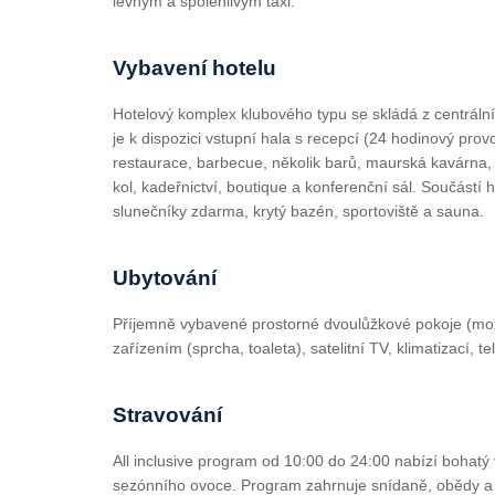
levným a spolehlivým taxi.
Vybavení hotelu
Hotelový komplex klubového typu se skládá z centrál
je k dispozici vstupní hala s recepcí (24 hodinový pr
restaurace, barbecue, několik barů, maurská kavárna, 
kol, kadeřnictví, boutique a konferenční sál. Součástí
slunečníky zdarma, krytý bazén, sportoviště a sauna.
Ubytování
Příjemně vybavené prostorné dvoulůžkové pokoje (možn
zařízením (sprcha, toaleta), satelitní TV, klimatizací
Stravování
All inclusive program od 10:00 do 24:00 nabízí bohatý 
sezónního ovoce. Program zahrnuje snídaně, obědy a 