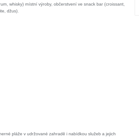
rum, whisky) místní výroby, občerstvení ve snack bar (croissant,
te, džus).
herné pláže v udržované zahradě i nabídkou služeb a jejich