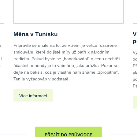
Měna v Tunisku
V
p
e
Připravte se určitě na to, že v zemi je velice rozšířené
smlouvání, které do jisté míry už patří k národním
Vý
í.
tradicím. Pokud byste se „handrkování“ o cenu nechtěli
od
m.
účastnit, mnohdy je to vnímáno, jako urážka. Pozor si
Př
dejte na bakšiš, což je vlastně nám známé „zpropitné“.
pl
Ten je vyžadován v podstatě
po
Pa
Více informací
PŘEJÍT DO PRŮVODCE