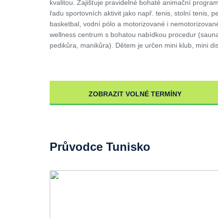
kvalitou. Zajišťuje pravidelné bohaté animační progra
řadu sportovních aktivit jako např. tenis, stolní tenis, 
basketbal, vodní pólo a motorizované i nemotorizované 
wellness centrum s bohatou nabídkou procedur (sauna
pedikůra, manikůra). Dětem je určen mini klub, mini di
ZOBRAZIT VOLNÉ TERMÍNY
Průvodce Tunisko