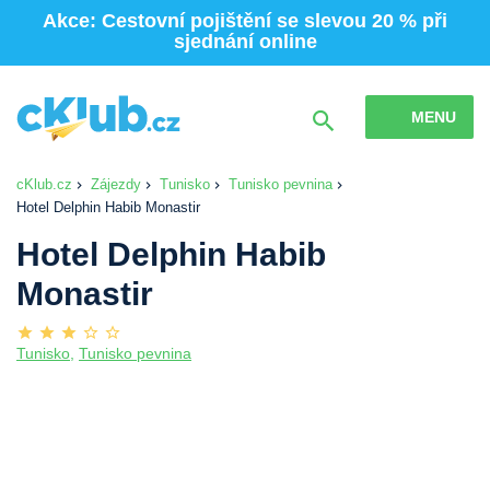
Akce: Cestovní pojištění se slevou 20 % při
sjednání online
MENU
cKlub.cz
Zájezdy
Tunisko
Tunisko pevnina
Hotel Delphin Habib Monastir
Hotel Delphin Habib
Monastir
Tunisko
,
Tunisko pevnina