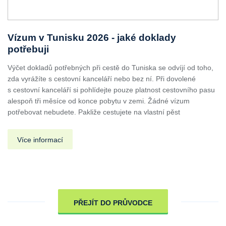
Vízum v Tunisku 2026 - jaké doklady
potřebuji
Výčet dokladů potřebných při cestě do Tuniska se odvíjí od toho,
zda vyrážíte s cestovní kanceláří nebo bez ní. Při dovolené
s cestovní kanceláří si pohlídejte pouze platnost cestovního pasu
alespoň tři měsíce od konce pobytu v zemi. Žádné vízum
potřebovat nebudete. Pakliže cestujete na vlastní pěst
Více informací
PŘEJÍT DO PRŮVODCE