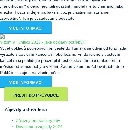
do jisté míry už patří k národním tradicím. Pokud byste se
„handrkování“ o cenu nechtěli účastnit, mnohdy je to vnímáno, jako
urážka. Pozor si dejte na bakšiš, což je vlastně nám známé
„zpropitné“. Ten je vyžadován v podstatě
VÍCE INFORMACÍ
Vízum v Tunisku 2026 - jaké doklady potřebuji
Výčet dokladů potřebných při cestě do Tuniska se odvíjí od toho, zda
vyrážíte s cestovní kanceláří nebo bez ní. Při dovolené s cestovní
kanceláří si pohlídejte pouze platnost cestovního pasu alespoň tři
měsíce od konce pobytu v zemi. Žádné vízum potřebovat nebudete.
Pakliže cestujete na vlastní pěst
VÍCE INFORMACÍ
PŘEJÍT DO PRŮVODCE
Zájezdy a dovolená
Zájezdy pro seniory 55+
Dovolená a zájezdy 2024