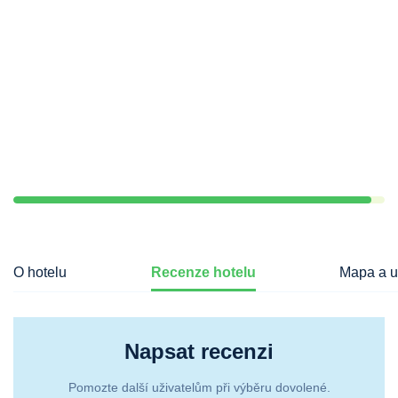
O hotelu
Recenze hotelu
Mapa a u
Napsat recenzi
Pomozte další uživatelům při výběru dovolené.