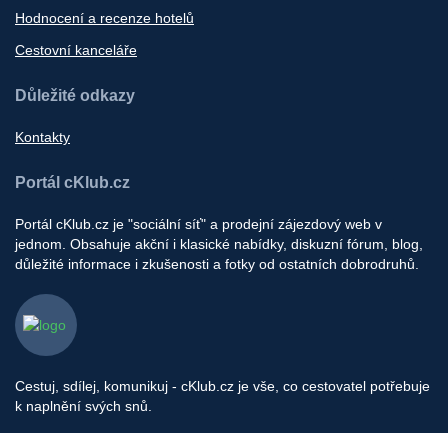
Hodnocení a recenze hotelů
Cestovní kanceláře
Důležité odkazy
Kontakty
Portál cKlub.cz
Portál cKlub.cz je "sociální síť" a prodejní zájezdový web v
jednom. Obsahuje akční i klasické nabídky, diskuzní fórum, blog,
důležité informace i zkušenosti a fotky od ostatních dobrodruhů.
Cestuj, sdílej, komunikuj - cKlub.cz je vše, co cestovatel potřebuje
k naplnění svých snů.
Provozovatel portálu: cklub s.r.o, Pod Stárkou 1560/35, Praha 4