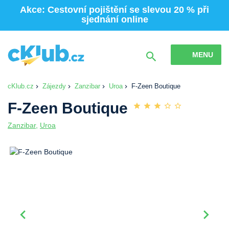
Akce: Cestovní pojištění se slevou 20 % při
sjednání online
MENU
cKlub.cz
Zájezdy
Zanzibar
Uroa
F-Zeen Boutique
F-Zeen Boutique
Zanzibar
,
Uroa