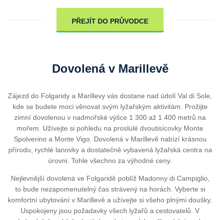
PŘEJÍT DO PRŮVODCE
Dovolená v Marillevě
Zájezd do Folgaridy a Marillevy vás dostane nad údolí Val di Sole,
kde se budete moci věnovat svým lyžařským aktivitám. Prožijte
zimní dovolenou v nadmořské výšce 1 300 až 1 400 metrů na
mořem. Užívejte si pohledu na proslulé dvoutisícovky Monte
Spolverino a Monte Vigo. Dovolená v Marillevě nabízí krásnou
přírodu, rychlé lanovky a dostatečně vybavená lyžařská centra na
úrovni. Tohle všechno za výhodné ceny.
Nejlevnější dovolená ve Folgaridě poblíž Madonny di Campiglio,
to bude nezapomenutelný čas strávený na horách. Vyberte si
komfortní ubytování v Marillevě a užívejte si všeho plnými doušky.
Uspokojeny jsou požadavky všech lyžařů a cestovatelů. V