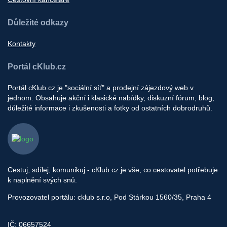
Důležité odkazy
Kontakty
Portál cKlub.cz
Portál cKlub.cz je "sociální síť" a prodejní zájezdový web v
jednom. Obsahuje akční i klasické nabídky, diskuzní fórum, blog,
důležité informace i zkušenosti a fotky od ostatních dobrodruhů.
Cestuj, sdílej, komunikuj - cKlub.cz je vše, co cestovatel potřebuje
k naplnění svých snů.
Provozovatel portálu: cklub s.r.o, Pod Stárkou 1560/35, Praha 4
IČ: 06657524