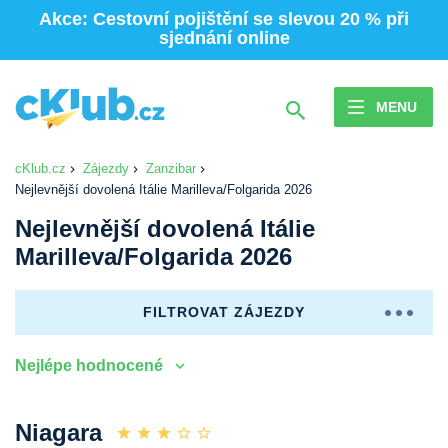
Akce: Cestovní pojištění se slevou 20 % při
sjednání online
MENU
cKlub.cz
Zájezdy
Zanzibar
Nejlevnější dovolená Itálie Marilleva/Folgarida 2026
Nejlevnější dovolená Itálie
Marilleva/Folgarida 2026
FILTROVAT ZÁJEZDY
Nejlépe hodnocené
Niagara