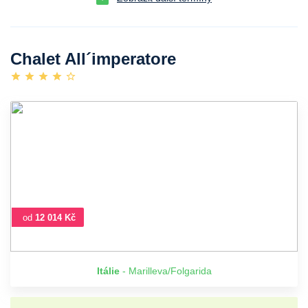
Chalet All´imperatore
od
12 014 Kč
Itálie
- Marilleva/Folgarida