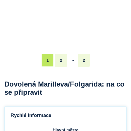
...
1
2
2
Dovolená Marilleva/Folgarida: na co
se připravit
Rychlé informace
Hlavní město