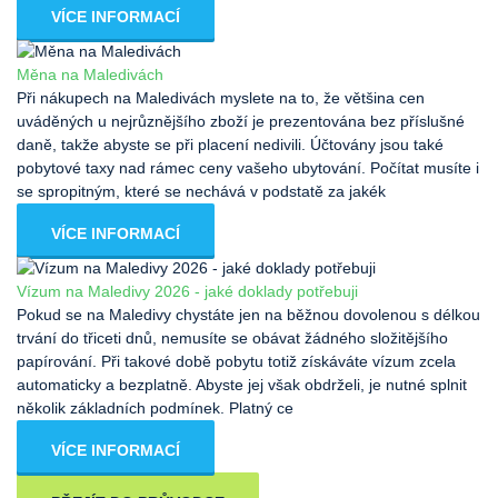
VÍCE INFORMACÍ
Měna na Maledivách
Při nákupech na Maledivách myslete na to, že většina cen
uváděných u nejrůznějšího zboží je prezentována bez příslušné
daně, takže abyste se při placení nedivili. Účtovány jsou také
pobytové taxy nad rámec ceny vašeho ubytování. Počítat musíte i
se spropitným, které se nechává v podstatě za jakék
VÍCE INFORMACÍ
Vízum na Maledivy 2026 - jaké doklady potřebuji
Pokud se na Maledivy chystáte jen na běžnou dovolenou s délkou
trvání do třiceti dnů, nemusíte se obávat žádného složitějšího
papírování. Při takové době pobytu totiž získáváte vízum zcela
automaticky a bezplatně. Abyste jej však obdrželi, je nutné splnit
několik základních podmínek. Platný ce
VÍCE INFORMACÍ