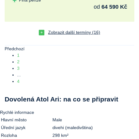
od
64 590 Kč
Zobrazit další termíny (16)
Předchozí
1
2
3
...
4
Dovolená Atol Ari: na co se připravit
Rychlé informace
Hlavní město
Male
Úřední jazyk
divehi (maledivština)
Rozloha
298 km²