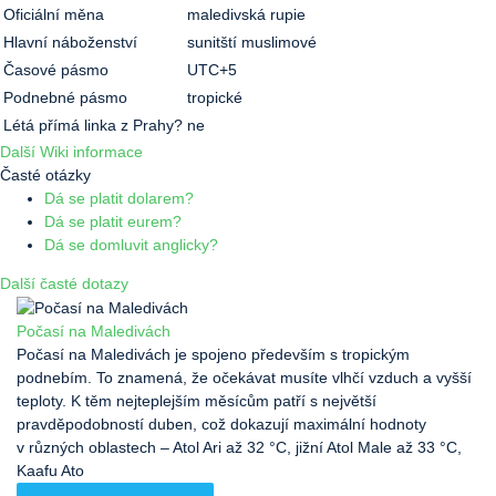
Oficiální měna
maledivská rupie
Hlavní náboženství
sunitští muslimové
Časové pásmo
UTC+5
Podnebné pásmo
tropické
Létá přímá linka z Prahy?
ne
Další Wiki informace
Časté otázky
Dá se platit dolarem?
Dá se platit eurem?
Dá se domluvit anglicky?
Další časté dotazy
Počasí na Maledivách
Počasí na Maledivách je spojeno především s tropickým
podnebím. To znamená, že očekávat musíte vlhčí vzduch a vyšší
teploty. K těm nejteplejším měsícům patří s největší
pravděpodobností duben, což dokazují maximální hodnoty
v různých oblastech – Atol Ari až 32 °C, jižní Atol Male až 33 °C,
Kaafu Ato