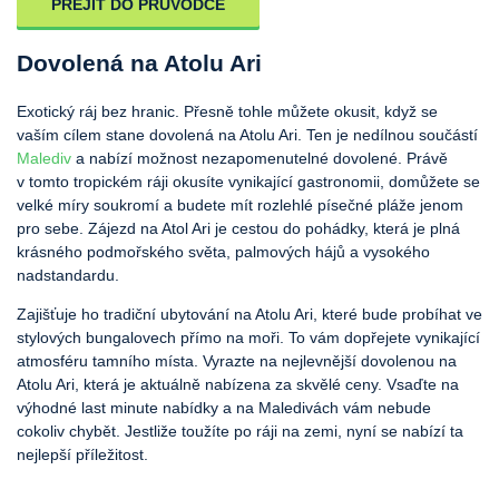
PŘEJÍT DO PRŮVODCE
Dovolená na Atolu Ari
Exotický ráj bez hranic. Přesně tohle můžete okusit, když se
vaším cílem stane dovolená na Atolu Ari. Ten je nedílnou součástí
Malediv
a nabízí možnost nezapomenutelné dovolené. Právě
v tomto tropickém ráji okusíte vynikající gastronomii, domůžete se
velké míry soukromí a budete mít rozlehlé písečné pláže jenom
pro sebe. Zájezd na Atol Ari je cestou do pohádky, která je plná
krásného podmořského světa, palmových hájů a vysokého
nadstandardu.
Zajišťuje ho tradiční ubytování na Atolu Ari, které bude probíhat ve
stylových bungalovech přímo na moři. To vám dopřejete vynikající
atmosféru tamního místa. Vyrazte na nejlevnější dovolenou na
Atolu Ari, která je aktuálně nabízena za skvělé ceny. Vsaďte na
výhodné last minute nabídky a na Maledivách vám nebude
cokoliv chybět. Jestliže toužíte po ráji na zemi, nyní se nabízí ta
nejlepší příležitost.