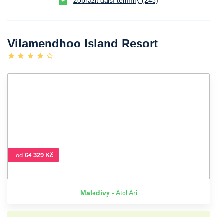
Zobrazit další termíny (243)
Vilamendhoo Island Resort
od
64 329 Kč
Maledivy
- Atol Ari