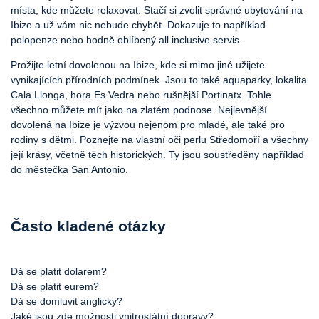
místa, kde můžete relaxovat. Stačí si zvolit správné ubytování na
Ibize a už vám nic nebude chybět. Dokazuje to například
polopenze nebo hodně oblíbený all inclusive servis.
Prožijte letní dovolenou na Ibize, kde si mimo jiné užijete
vynikajících přírodních podmínek. Jsou to také aquaparky, lokalita
Cala Llonga, hora Es Vedra nebo rušnější Portinatx. Tohle
všechno můžete mít jako na zlatém podnose. Nejlevnější
dovolená na Ibize je výzvou nejenom pro mladé, ale také pro
rodiny s dětmi. Poznejte na vlastní oči perlu Středomoří a všechny
její krásy, včetně těch historických. Ty jsou soustředěny například
do městečka San Antonio.
Často kladené otázky
Dá se platit dolarem?
Dá se platit eurem?
Dá se domluvit anglicky?
Jaké jsou zde možnosti vnitrostátní dopravy?