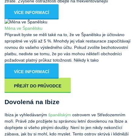
ztrátě. Zvýšené ostražitosti dbejte na frekventovanější
VÍCE INFORMACÍ
Měna ve Španělsku
Připravit byste se měli také na to, že ve Španělsku je účtováno
spropitné ve výši až 5 %. Mnohdy jej však restaurace započítávají
rovnou do vašeho výsledného účtu. Pokud zvolíte bezhotovostní
platbu, nedivte se tomu, že po vás mohou někteří obchodníci
požadovat platný průkaz totožnosti. Někdy k tako
VÍCE INFORMACÍ
PŘEJÍT DO PRŮVODCE
Dovolená na Ibize
Ibiza je vyhledávaným
španělským
ostrovem ve Středozemním
moři. Právě zde prožijete tu správnou letní dovolenou na Ibize a
dopřejete si všeho plnými doušky. Není to jen nikdy nekončící
zábava, jak by si mohl, kdo myslet. Tento ostrov skrývá i klidnější