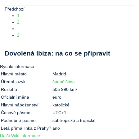
Předchozí
1
2
...
2
Dovolená Ibiza: na co se připravit
Rychlé informace
Hlavní město
Madrid
Úřední jazyk
španělština
Rozloha
505 990 km²
Oficiální měna
euro
Hlavní náboženství
katolické
Časové pásmo
UTC+1
Podnebné pásmo
subtropické a tropické
Létá přímá linka z Prahy?
ano
Další Wiki informace