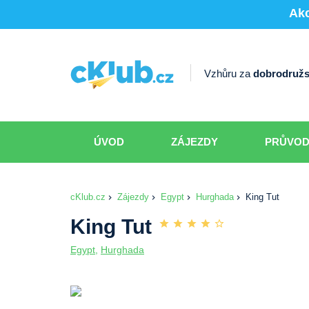
Akc
Vzhůru za
dobrodružs
ÚVOD
ZÁJEZDY
PRŮVO
cKlub.cz
Zájezdy
Egypt
Hurghada
King Tut
King Tut
Egypt
,
Hurghada