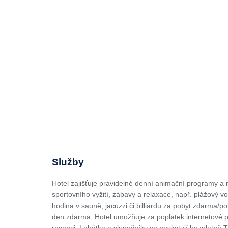
Služby
Hotel zajišťuje pravidelné denní animační programy a 
sportovního vyžití, zábavy a relaxace, např. plážový vo
hodina v sauně, jacuzzi či billiardu za pobyt zdarma/
den zdarma. Hotel umožňuje za poplatek internetové p
recepci. Lehátka a slunečníky se poskytují bezplatně.T