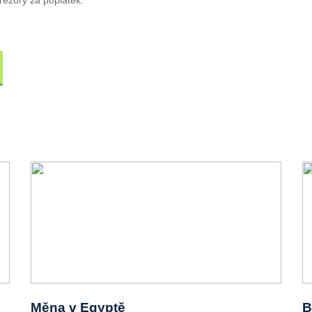
Měna v Egyptě
B