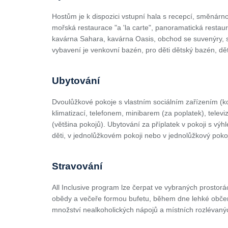
Hostům je k dispozici vstupní hala s recepcí, směnárnou
mořská restaurace "a 'la carte", panoramatická restaur
kavárna Sahara, kavárna Oasis, obchod se suvenýry, sa
vybavení je venkovní bazén, pro děti dětský bazén, dět
Ubytování
Dvoulůžkové pokoje s vlastním sociálním zařízením (
klimatizací, telefonem, minibarem (za poplatek), telev
(většina pokojů). Ubytování za příplatek v pokoji s vý
děti, v jednolůžkovém pokoji nebo v jednolůžkový pokoji
Stravování
All Inclusive program lze čerpat ve vybraných prostor
obědy a večeře formou bufetu, během dne lehké občer
množství nealkoholických nápojů a místních rozlévaný