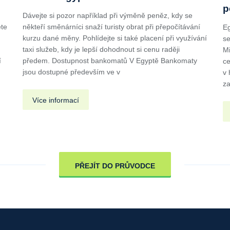
p
Dávejte si pozor například při výměně peněz, kdy se
ete
někteří směnárníci snaží turisty obrat při přepočítávání
Eg
kurzu dané měny. Pohlídejte si také placení při využívání
se
taxi služeb, kdy je lepší dohodnout si cenu raději
Mi
í
předem. Dostupnost bankomatů V Egyptě Bankomaty
ce
jsou dostupné především ve v
v 
za
Více informací
PŘEJÍT DO PRŮVODCE