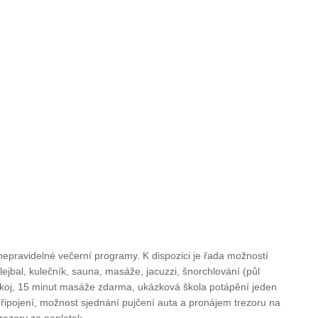
nepravidelné večerní programy. K dispozici je řada možností
lejbal, kulečník, sauna, masáže, jacuzzi, šnorchlování (půl
pokoj, 15 minut masáže zdarma, ukázková škola potápění jeden
řipojení, možnost sjednání pujčení auta a pronájem trezoru na
rezory za poplatek.