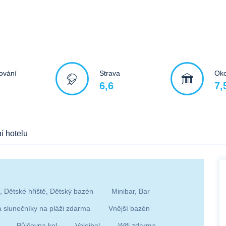
ování
Strava
Oko
6,6
7,
í hotelu
, Dětské hřiště, Dětský bazén
Minibar, Bar
 slunečníky na pláži zdarma
Vnější bazén
Půjčovna kol
Volejbal
Wifi zdarma