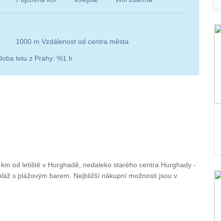
1000 m Vzdálenost od centra města
Doba letu z Prahy: %1 h
km od letiště v Hurghadě, nedaleko starého centra Hurghady -
láž s plážovým barem. Nejbližší nákupní možnosti jsou v