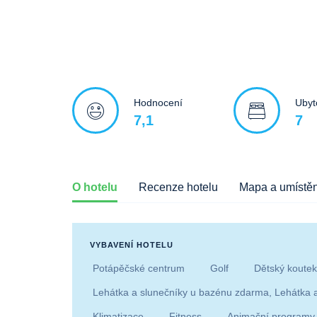
Hodnocení
Ubyt
7,1
7
O hotelu
Recenze hotelu
Mapa a umístěn
VYBAVENÍ HOTELU
Potápěčské centrum
Golf
Dětský koutek
Lehátka a slunečníky u bazénu zdarma, Lehátka a
Klimatizace
Fitness
Animační programy