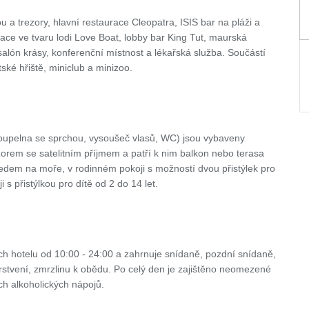
 a trezory, hlavní restaurace Cleopatra, ISIS bar na pláži a
ace ve tvaru lodi Love Boat, lobby bar King Tut, maurská
lón krásy, konferenční místnost a lékařská služba. Součástí
ské hřiště, miniclub a minizoo.
koupelna se sprchou, vysoušeč vlasů, WC) jsou vybaveny
izorem se satelitním příjmem a patří k nim balkon nebo terasa
hledem na moře, v rodinném pokoji s možností dvou přistýlek pro
 s přistýlkou pro dítě od 2 do 14 let.
ách hotelu od 10:00 - 24:00 a zahrnuje snídaně, pozdní snídaně,
stvení, zmrzlinu k obědu. Po celý den je zajištěno neomezené
ch alkoholických nápojů.