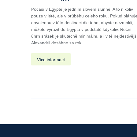
Počasí v Egyptě je jedním slovem slunné. A to nikoliv
pouze v létě, ale v průběhu celého roku. Pokud plánuj
dovolenou v této destinaci dle toho, abyste nezmokli,
můžete vyrazit do Egypta v podstatě kdykoliv. Roční
úhrn srážek je skutečně minimální, a i v té nejdeštivějš
Alexandrii dosáhne za rok
Více informací