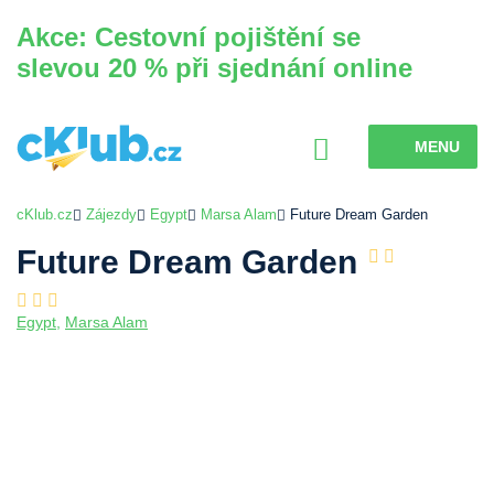
Akce: Cestovní pojištění se
slevou 20 % při sjednání online
MENU
cKlub.cz
Zájezdy
Egypt
Marsa Alam
Future Dream Garden
Future Dream Garden
Egypt
,
Marsa Alam