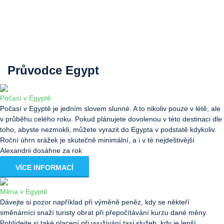
Průvodce Egypt
Počasí v Egyptě
Počasí v Egyptě je jedním slovem slunné. A to nikoliv pouze v létě, ale
v průběhu celého roku. Pokud plánujete dovolenou v této destinaci dle
toho, abyste nezmokli, můžete vyrazit do Egypta v podstatě kdykoliv.
Roční úhrn srážek je skutečně minimální, a i v té nejdeštivější
Alexandrii dosáhne za rok
VÍCE INFORMACÍ
Měna v Egyptě
Dávejte si pozor například při výměně peněz, kdy se někteří
směnárníci snaží turisty obrat při přepočítávání kurzu dané měny.
Pohlídejte si také placení při využívání taxi služeb, kdy je lepší