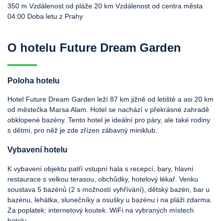
350 m Vzdálenost od pláže
20 km Vzdálenost od centra města
04:00 Doba letu z Prahy
O hotelu Future Dream Garden
Poloha hotelu
Hotel Future Dream Garden leží 87 km jižně od letiště a asi 20 km
od městečka Marsa Alam. Hotel se nachází v překrásné zahradě
obklopené bazény. Tento hotel je ideální pro páry, ale také rodiny
s dětmi, pro něž je zde zřízen zábavný miniklub.
Vybavení hotelu
K vybavení objektu patří vstupní hala s recepcí, bary, hlavní
restaurace s velkou terasou, obchůdky, hotelový lékař. Venku
soustava 5 bazénů (2 s možností vyhřívání), dětský bazén, bar u
bazénu, lehátka, slunečníky a osušky u bazénu i na pláži zdarma.
Za poplatek: internetový koutek. WiFi na vybraných místech
hotelu.