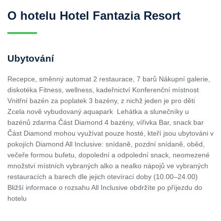
O hotelu Hotel Fantazia Resort
Ubytování
Recepce, směnný automat 2 restaurace, 7 barů Nákupní galerie,
diskotéka Fitness, wellness, kadeřnictví Konferenční místnost
Vnitřní bazén za poplatek 3 bazény, z nichž jeden je pro děti
Zcela nově vybudovaný aquapark Lehátka a slunečníky u
bazénů zdarma Část Diamond 4 bazény, vířivka Bar, snack bar
Část Diamond mohou využívat pouze hosté, kteří jsou ubytováni v
pokojích Diamond All Inclusive: snídaně, pozdní snídaně, oběd,
večeře formou bufetu, dopolední a odpolední snack, neomezené
množství místních vybraných alko a nealko nápojů ve vybraných
restauracích a barech dle jejich otevírací doby (10.00–24.00)
Bližší informace o rozsahu All Inclusive obdržíte po příjezdu do
hotelu