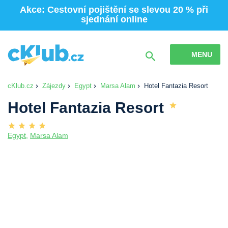
Akce: Cestovní pojištění se slevou 20 % při
sjednání online
MENU
cKlub.cz
Zájezdy
Egypt
Marsa Alam
Hotel Fantazia Resort
Hotel Fantazia Resort
Egypt
,
Marsa Alam