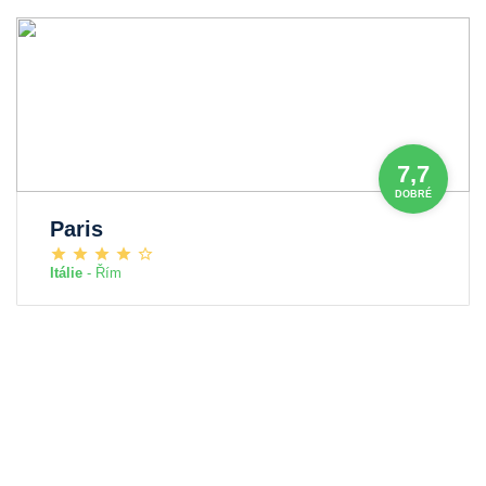
7,7
DOBRÉ
Paris
Itálie
- Řím