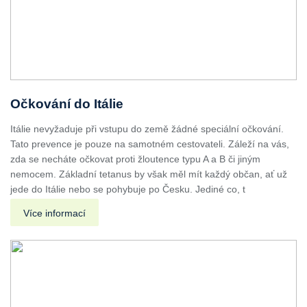
Očkování do Itálie
Itálie nevyžaduje při vstupu do země žádné speciální očkování.
Tato prevence je pouze na samotném cestovateli. Záleží na vás,
zda se necháte očkovat proti žloutence typu A a B či jiným
nemocem. Základní tetanus by však měl mít každý občan, ať už
jede do Itálie nebo se pohybuje po Česku. Jediné co, t
Více informací