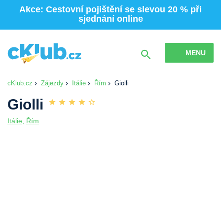
Akce: Cestovní pojištění se slevou 20 % při
sjednání online
MENU
cKlub.cz
Zájezdy
Itálie
Řím
Giolli
Giolli
Itálie
,
Řím