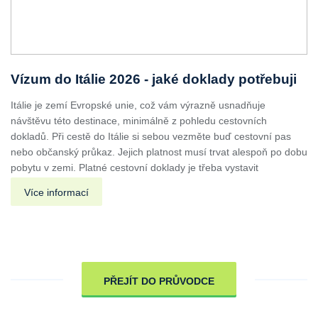
Vízum do Itálie 2026 - jaké doklady potřebuji
Itálie je zemí Evropské unie, což vám výrazně usnadňuje
návštěvu této destinace, minimálně z pohledu cestovních
dokladů. Při cestě do Itálie si sebou vezměte buď cestovní pas
nebo občanský průkaz. Jejich platnost musí trvat alespoň po dobu
pobytu v zemi. Platné cestovní doklady je třeba vystavit
Více informací
PŘEJÍT DO PRŮVODCE