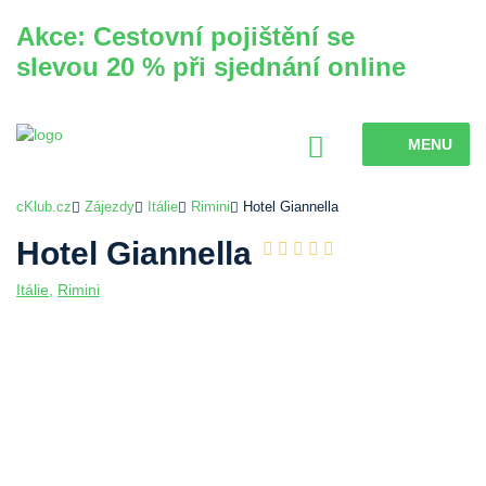
Akce: Cestovní pojištění se
slevou 20 % při sjednání online
MENU
cKlub.cz
Zájezdy
Itálie
Rimini
Hotel Giannella
Hotel Giannella
Itálie
,
Rimini