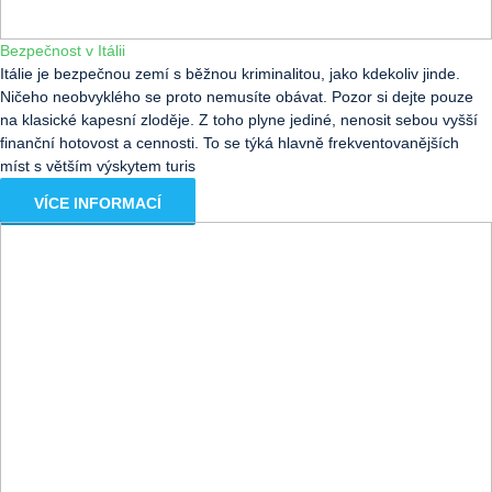
Bezpečnost v Itálii
Itálie je bezpečnou zemí s běžnou kriminalitou, jako kdekoliv jinde.
Ničeho neobvyklého se proto nemusíte obávat. Pozor si dejte pouze
na klasické kapesní zloděje. Z toho plyne jediné, nenosit sebou vyšší
finanční hotovost a cennosti. To se týká hlavně frekventovanějších
míst s větším výskytem turis
VÍCE INFORMACÍ