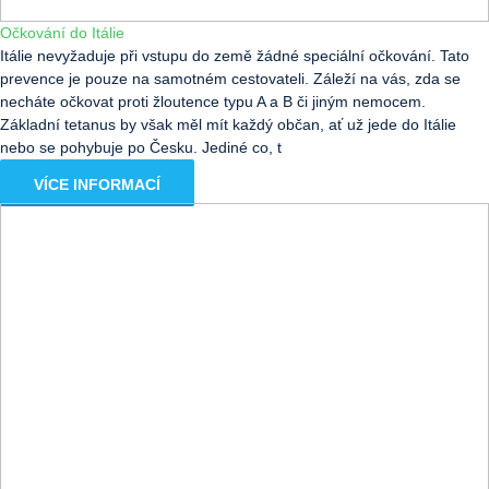
Očkování do Itálie
Itálie nevyžaduje při vstupu do země žádné speciální očkování. Tato
prevence je pouze na samotném cestovateli. Záleží na vás, zda se
necháte očkovat proti žloutence typu A a B či jiným nemocem.
Základní tetanus by však měl mít každý občan, ať už jede do Itálie
nebo se pohybuje po Česku. Jediné co, t
VÍCE INFORMACÍ