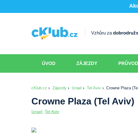
Akc
Vzhůru za
dobrodružs
ÚVOD
ZÁJEZDY
PRŮVO
cKlub.cz
Zájezdy
Izrael
Tel Aviv
Crowne Plaza (Tel
Crowne Plaza (Tel Aviv)
Izrael
,
Tel Aviv