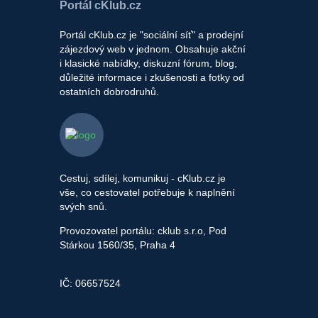
Portál cKlub.cz
Portál cKlub.cz je "sociální síť" a prodejní
zájezdový web v jednom. Obsahuje akční
i klasické nabídky, diskuzní fórum, blog,
důležité informace i zkušenosti a fotky od
ostatních dobrodruhů.
Cestuj, sdílej, komunikuj - cKlub.cz je
vše, co cestovatel potřebuje k naplnění
svých snů.
Provozovatel portálu: cklub s.r.o, Pod
Stárkou 1560/35, Praha 4
IČ: 06657524