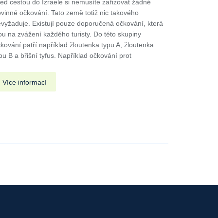
ed cestou do Izraele si nemusíte zařizovat žádné
vinné očkování. Tato země totiž nic takového
vyžaduje. Existují pouze doporučená očkování, která
ou na zvážení každého turisty. Do této skupiny
kování patří například žloutenka typu A, žloutenka
pu B a břišní tyfus. Například očkování prot
Více informací