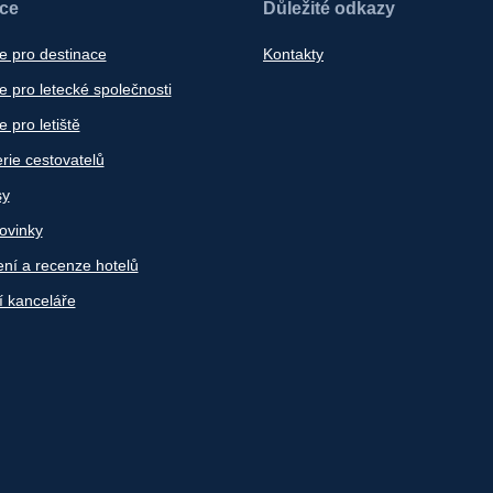
ace
Důležité odkazy
e pro destinace
Kontakty
 pro letecké společnosti
 pro letiště
rie cestovatelů
sy
ovinky
ní a recenze hotelů
í kanceláře