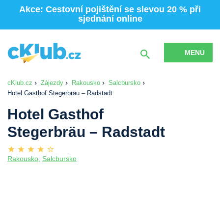
Akce: Cestovní pojištění se slevou 20 % při
sjednání online
MENU
cKlub.cz
Zájezdy
Rakousko
Salcbursko
Hotel Gasthof Stegerbräu – Radstadt
Hotel Gasthof
Stegerbräu – Radstadt
Rakousko
,
Salcbursko