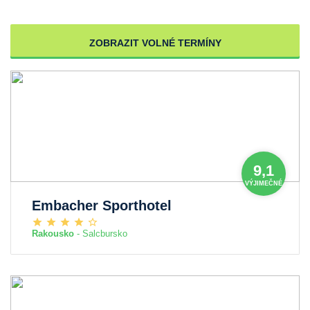
ZOBRAZIT VOLNÉ TERMÍNY
9,1
VÝJIMEČNÉ
Embacher Sporthotel
Rakousko
- Salcbursko