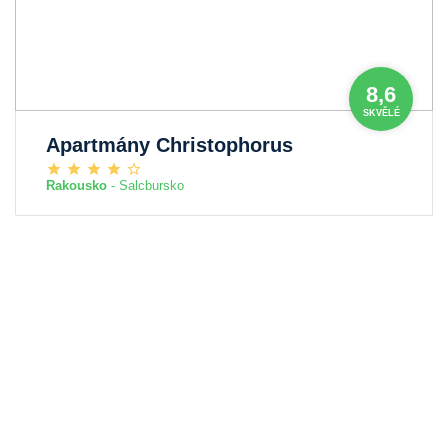
8,6
SKVĚLÉ
Apartmány Christophorus
Rakousko
- Salcbursko