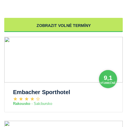
ZOBRAZIT VOLNÉ TERMÍNY
9,1
VÝJIMEČNÉ
Embacher Sporthotel
Rakousko
- Salcbursko