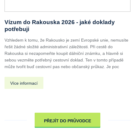
Vízum do Rakouska 2026 - jaké doklady
potřebuji
Vzhledem k tomu, že Rakousko je zemí Evropské unie, nemusíte
řešit žádné složité administrativní záležitosti. Při cestě do
Rakouska si nezapomeňte koupit dálniční známku, a hlavně si
sebou vezměte potřebný cestovní doklad. Ten v tomto případě
může tvořit buď cestovní pas nebo občanský průkaz. Je poc
Více informací
PŘEJÍT DO PRŮVODCE