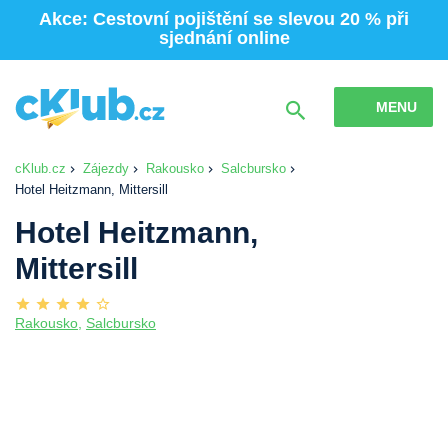
Akce: Cestovní pojištění se slevou 20 % při
sjednání online
MENU
cKlub.cz
Zájezdy
Rakousko
Salcbursko
Hotel Heitzmann, Mittersill
Hotel Heitzmann,
Mittersill
Rakousko
,
Salcbursko