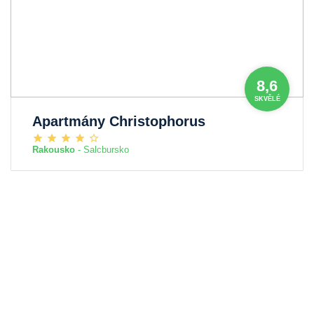
8,6
SKVĚLÉ
Apartmány Christophorus
Rakousko
- Salcbursko