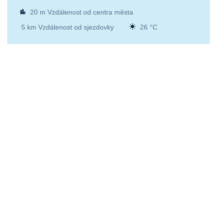
20 m Vzdálenost od centra města
5 km Vzdálenost od sjezdovky
26 °C