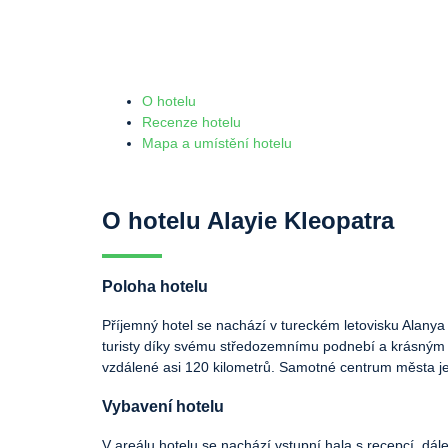
O hotelu
Recenze hotelu
Mapa a umístění hotelu
O hotelu Alayie Kleopatra
Poloha hotelu
Příjemný hotel se nachází v tureckém letovisku Alanya
turisty díky svému středozemnímu podnebí a krásným s
vzdálené asi 120 kilometrů. Samotné centrum města je 
Vybavení hotelu
V areálu hotelu se nachází vstupní hala s recepcí, dále 