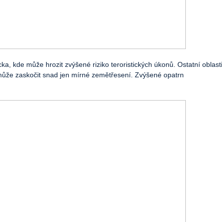
ecka, kde může hrozit zvýšené riziko teroristických úkonů. Ostatní oblas
s může zaskočit snad jen mírné zemětřesení. Zvýšené opatrn