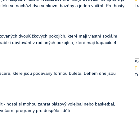
T
hotelu se nachází dva venkovní bazény a jeden vnitřní. Pro hosty
ovaných dvoulůžkových pokojích, které mají vlastní sociální
nabízí ubytování v rodinných pokojích, které mají kapacitu 4
S
čeře, které jsou podávány formou bufetu. Během dne jsou
T
it - hosté si mohou zahrát plážový volejbal nebo basketbal,
 večerní programy pro dospělé i děti.