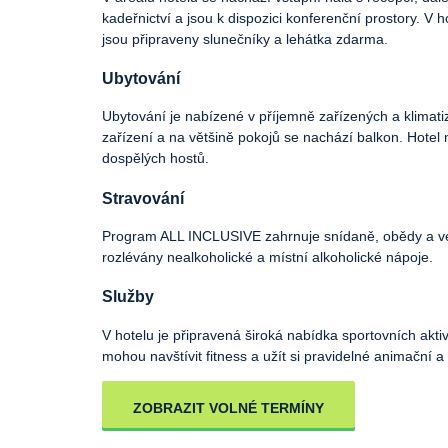
kadeřnictví a jsou k dispozici konferenční prostory. V 
jsou připraveny slunečníky a lehátka zdarma.
Ubytování
Ubytování je nabízené v příjemně zařízených a klimatiz
zařízení a na většině pokojů se nachází balkon. Hotel 
dospělých hostů.
Stravování
Program ALL INCLUSIVE zahrnuje snídaně, obědy a ve
rozlévány nealkoholické a místní alkoholické nápoje.
Služby
V hotelu je připravená široká nabídka sportovních aktiv
mohou navštívit fitness a užít si pravidelné animační a
ZOBRAZIT VOLNÉ TERMÍNY