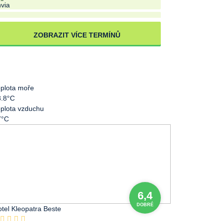
2. 10. 2026 - 11. 10. 2026
10 dní
23 534 Kč
ZOBRAZIT VÍCE TERMÍNŮ
3. 10. 2026 - 9. 10. 2026
7 dní
19 228 Kč
15. 10. 2026 - 27. 10. 2026
13 dní
25 217 Kč
plota moře
8.8°C
plota vzduchu
7°C
6,4
DOBRÉ
tel Kleopatra Beste