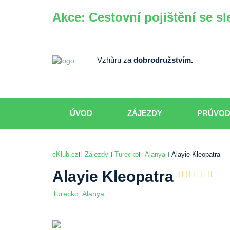
Akce: Cestovní pojištění se sl
Vzhůru za
dobrodružstvím.
ÚVOD
ZÁJEZDY
PRŮVO
cKlub.cz
Zájezdy
Turecko
Alanya
Alayie Kleopatra
Alayie Kleopatra
Turecko
,
Alanya