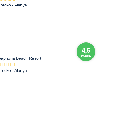
urecko
- Alanya
4,5
DOBRÉ
eaphoria Beach Resort
urecko
- Alanya