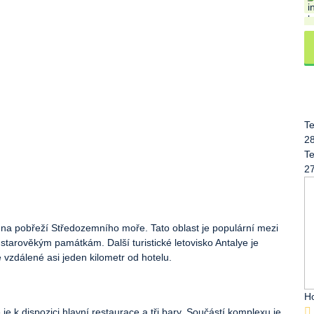
Te
2
Te
2
 na pobřeží Středozemního moře. Tato oblast je populární mezi
tarověkým památkám. Další turistické letovisko Antalye je
vzdálené asi jeden kilometr od hotelu.
Ho
je k dispozici hlavní restaurace a tři bary. Součástí komplexu je