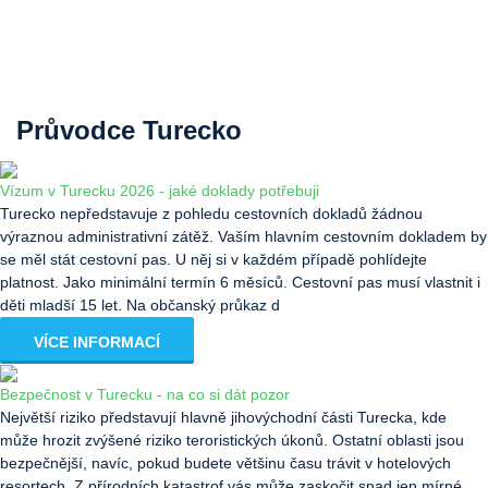
Průvodce Turecko
Vízum v Turecku 2026 - jaké doklady potřebuji
Turecko nepředstavuje z pohledu cestovních dokladů žádnou
výraznou administrativní zátěž. Vaším hlavním cestovním dokladem by
se měl stát cestovní pas. U něj si v každém případě pohlídejte
platnost. Jako minimální termín 6 měsíců. Cestovní pas musí vlastnit i
děti mladší 15 let. Na občanský průkaz d
VÍCE INFORMACÍ
Bezpečnost v Turecku - na co si dát pozor
Největší riziko představují hlavně jihovýchodní části Turecka, kde
může hrozit zvýšené riziko teroristických úkonů. Ostatní oblasti jsou
bezpečnější, navíc, pokud budete většinu času trávit v hotelových
resortech. Z přírodních katastrof vás může zaskočit snad jen mírné