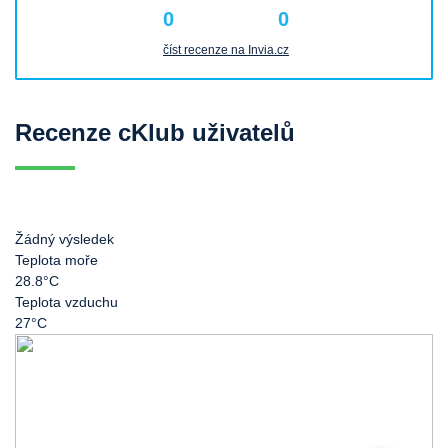
0
0
číst recenze na Invia.cz
Recenze cKlub uživatelů
Žádný výsledek
Teplota moře
28.8°C
Teplota vzduchu
27°C