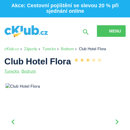
Akce: Cestovní pojištění se slevou 20 % při
sjednání online
MENU
cKlub.cz
Zájezdy
Turecko
Bodrum
Club Hotel Flora
Club Hotel Flora
Turecko
,
Bodrum