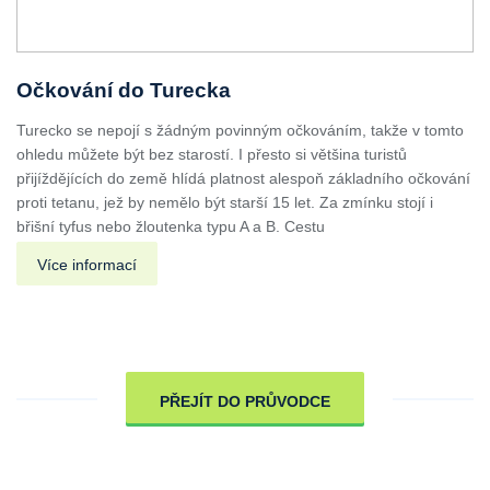
Očkování do Turecka
Turecko se nepojí s žádným povinným očkováním, takže v tomto
ohledu můžete být bez starostí. I přesto si většina turistů
přijíždějících do země hlídá platnost alespoň základního očkování
proti tetanu, jež by nemělo být starší 15 let. Za zmínku stojí i
břišní tyfus nebo žloutenka typu A a B. Cestu
Více informací
PŘEJÍT DO PRŮVODCE