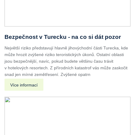
Bezpečnost v Turecku - na co si dát pozor
Největší riziko představují hlavně jihovýchodní části Turecka, kde
může hrozit zvýšené riziko teroristických úkonů. Ostatní oblasti
jsou bezpečnější, navíc, pokud budete většinu času trávit
v hotelových resortech. Z přírodních katastrof vás může zaskočit
snad jen mírné zemětřesení. Zvýšené opatrn
Více informací