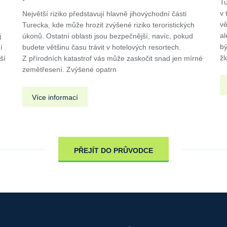
Tu
v 
Největší riziko představují hlavně jihovýchodní části
vě
Turecka, kde může hrozit zvýšené riziko teroristických
al
j
úkonů. Ostatní oblasti jsou bezpečnější, navíc, pokud
bý
í
budete většinu času trávit v hotelových resortech.
žl
ší
Z přírodních katastrof vás může zaskočit snad jen mírné
zemětřesení. Zvýšené opatrn
Více informací
PŘEJÍT DO PRŮVODCE