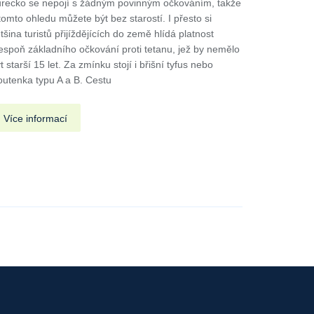
recko se nepojí s žádným povinným očkováním, takže
tomto ohledu můžete být bez starostí. I přesto si
tšina turistů přijíždějících do země hlídá platnost
espoň základního očkování proti tetanu, jež by nemělo
t starší 15 let. Za zmínku stojí i břišní tyfus nebo
outenka typu A a B. Cestu
Více informací