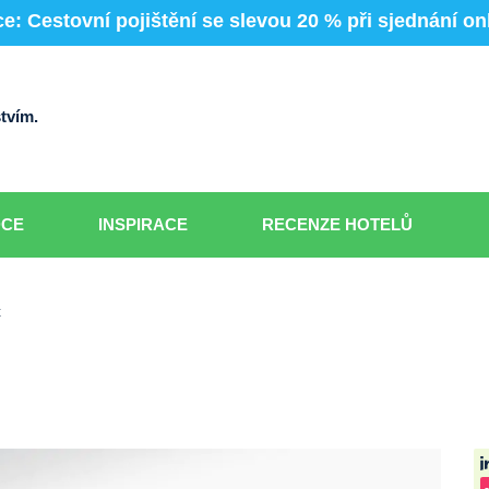
e: Cestovní pojištění se slevou 20 % při sjednání on
tvím.
DCE
INSPIRACE
RECENZE HOTELŮ
t