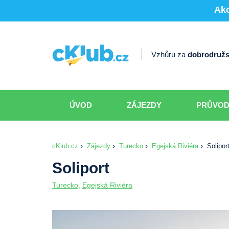
Akc
Vzhůru za
dobrodružs
ÚVOD
ZÁJEZDY
PRŮVO
cKlub.cz
Zájezdy
Turecko
Egejská Riviéra
Solipor
Soliport
Turecko
,
Egejská Riviéra