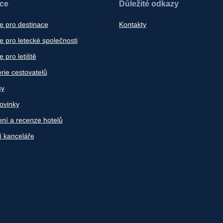
ace
Důležité odkazy
e pro destinace
Kontakty
 pro letecké společnosti
 pro letiště
rie cestovatelů
sy
ovinky
ní a recenze hotelů
í kanceláře