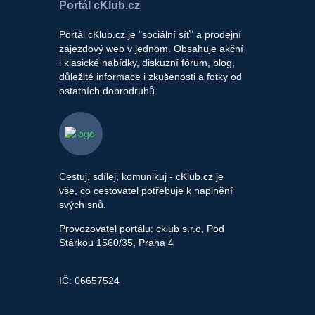
Portál cKlub.cz
Portál cKlub.cz je "sociální síť" a prodejní
zájezdový web v jednom. Obsahuje akční
i klasické nabídky, diskuzní fórum, blog,
důležité informace i zkušenosti a fotky od
ostatních dobrodruhů.
Cestuj, sdílej, komunikuj - cKlub.cz je
vše, co cestovatel potřebuje k naplnění
svých snů.
Provozovatel portálu: cklub s.r.o, Pod
Stárkou 1560/35, Praha 4
IČ: 06657524